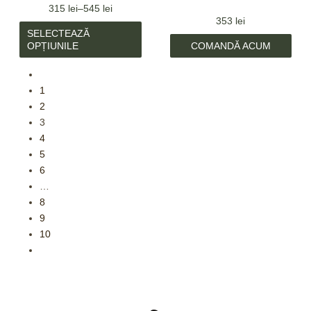
315
lei
–
545
lei
353
lei
SELECTEAZĂ
OPȚIUNILE
COMANDĂ ACUM
1
2
3
4
5
6
…
8
9
10