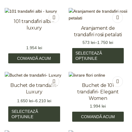
101 trandafiri albi –
luxury
Aranjament de
trandafiri rosii petalati
573
lei
–
1.750
lei
1.954
lei
SELECTEAZĂ
COMANDĂ ACUM
OPȚIUNILE
Buchet de trandafiri-
Buchet de 101
Luxury
trandafiri- Elegant
Women
1.650
lei
–
6.210
lei
1.994
lei
SELECTEAZĂ
OPȚIUNILE
COMANDĂ ACUM