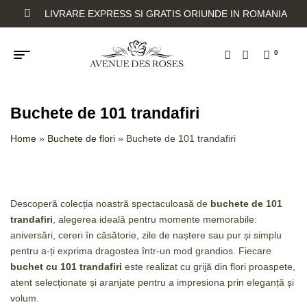
LIVRARE EXPRESS SI GRATIS ORIUNDE IN ROMANIA
0
Buchete de 101 trandafiri
Home
»
Buchete de flori
»
Buchete de 101 trandafiri
Descoperă colecția noastră spectaculoasă de
buchete de 101
trandafiri
, alegerea ideală pentru momente memorabile:
aniversări, cereri în căsătorie, zile de naștere sau pur și simplu
pentru a-ți exprima dragostea într-un mod grandios. Fiecare
buchet cu 101 trandafiri
este realizat cu grijă din flori proaspete,
atent selecționate și aranjate pentru a impresiona prin eleganță și
volum.