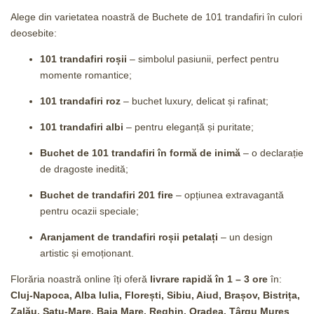
Alege din varietatea noastră de Buchete de 101 trandafiri în culori
deosebite:
101 trandafiri roșii
– simbolul pasiunii, perfect pentru
momente romantice;
101 trandafiri roz
– buchet luxury, delicat și rafinat;
101 trandafiri albi
– pentru eleganță și puritate;
Buchet de 101 trandafiri în formă de inimă
– o declarație
de dragoste inedită;
Buchet de trandafiri 201 fire
– opțiunea extravagantă
pentru ocazii speciale;
Aranjament de trandafiri roșii petalați
– un design
artistic și emoționant.
Florăria noastră online îți oferă
livrare rapidă în 1 – 3 ore
în:
Cluj-Napoca, Alba Iulia, Florești, Sibiu, Aiud, Brașov, Bistrița,
Zalău, Satu-Mare, Baia Mare, Reghin, Oradea, Târgu Mureș
.