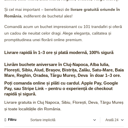
Și cel mai important – beneficiezi de
livrare gratuită oriunde în
România
, indiferent de buchetul ales!
Comandă acum un buchet impresionant cu 101 trandafiri și oferă
un cadou de neuitat celor dragi. Alege eleganța, calitatea și
promptitudinea unei florării online premium.
Livrare rapidă în 1–3 ore și plată modernă, 100% sigură
Livrăm buchete aniversare în
Cluj-Napoca, Alba Iulia,
Florești, Sibiu, Aiud, Brașov, Bistrița, Zalău, Satu-Mare, Baia
Mare, Reghin, Oradea, Târgu Mureș, Deva
în doar 1–3 ore.
Poți comanda online și plăti cu cardul.
Apple Pay
,
Google
Pay
, sau
Stripe Link
– pentru o experiență de checkout
rapidă și sigură.
Livrare gratuita in Cluj Napoca, Sibiu, Florești, Deva, Târgu Mureș
și toate localitățile din România.
Filtru
Arată