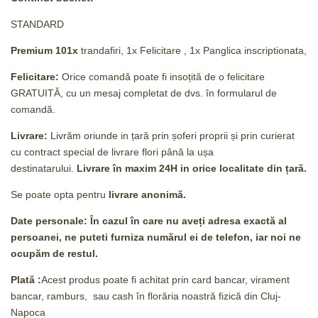
STANDARD
Premium 101x
trandafiri, 1x Felicitare , 1x Panglica inscriptionata,
Felicitare:
Orice comandă poate fi insoțită de o felicitare
GRATUITĂ, cu un mesaj completat de dvs. în formularul de
comandă.
Livrare:
Livrăm oriunde in țară prin șoferi proprii și prin curierat
cu contract special de livrare flori până la ușa
destinatarului.
Livrare în maxim 24H
in orice localitate din țară.
Se poate opta pentru
livrare anonimă.
Date personale: În cazul în care nu aveți adresa exactă al
persoanei, ne puteti furniza numărul ei de telefon, iar noi ne
ocupăm de restul.
Plată :
Acest produs poate fi achitat prin card bancar, virament
bancar, ramburs, sau cash în florăria noastră fizică din Cluj-
Napoca