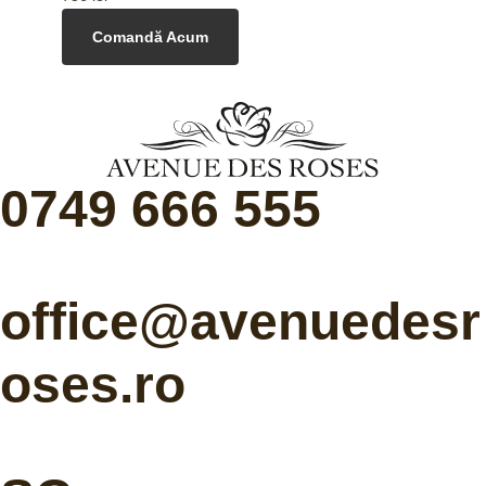
Comandă Acum
0749 666 555
office@avenuedesr
oses.ro