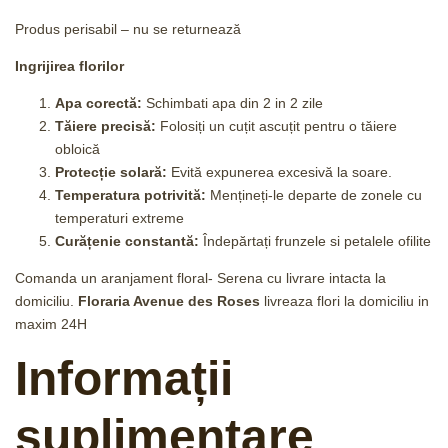
Produs perisabil – nu se returnează
Ingrijirea florilor
Apa corectă:
Schimbati apa din 2 in 2 zile
Tăiere precisă:
Folosiți un cuțit ascuțit pentru o tăiere
obloică
Protecție solară:
Evită expunerea excesivă la soare.
Temperatura potrivită:
Mențineți-le departe de zonele cu
temperaturi extreme
Curățenie constantă:
Îndepărtați frunzele si petalele ofilite
Comanda un aranjament floral- Serena cu livrare intacta la
domiciliu.
Floraria Avenue des Roses
livreaza flori la domiciliu in
maxim 24H
Informații
suplimentare