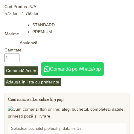
Cod Produs:
N/A
573
lei
–
1.750
lei
STANDARD
PREMIUM
Marime
Anulează
Cantitate
Comandă pe WhatsApp
Comandă Acum
Adaugă în lista cu preferințe
Cum comanzi flori online în 3 pași
Selectezi buchetul preferat și data livrării.