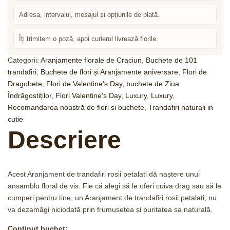
Adresa, intervalul, mesajul și opțiunile de plată.
Îți trimitem o poză, apoi curierul livrează florile.
Categorii:
Aranjamente florale de Craciun
,
Buchete de 101
trandafiri
,
Buchete de flori și Aranjamente aniversare
,
Flori de
Dragobete
,
Flori de Valentine's Day, buchete de Ziua
Îndrăgostiților
,
Flori Valentine's Day
,
Luxury
,
Luxury
,
Recomandarea noastră de flori si buchete
,
Trandafiri naturali in
cutie
Descriere
Acest Aranjament de trandafiri rosii petalati dă naștere unui
ansamblu floral de vis. Fie că alegi să le oferi cuiva drag sau să le
cumperi pentru tine, un Aranjament de trandafiri rosii petalati, nu
va dezamăgi niciodată prin frumusețea și puritatea sa naturală.
Continut buchet: