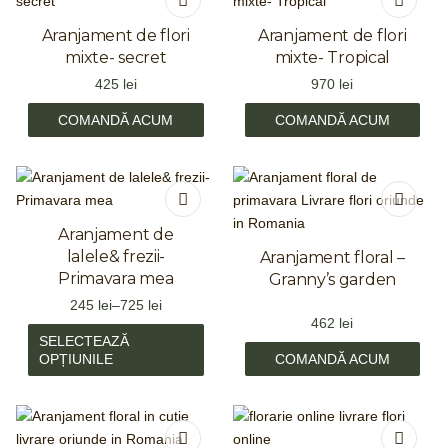
Aranjament de flori
Aranjament de flori
mixte- secret
mixte- Tropical
425
lei
970
lei
COMANDĂ ACUM
COMANDĂ ACUM
Aranjament de
lalele& frezii-
Aranjament floral –
Primavara mea
Granny’s garden
245
lei
–
725
lei
462
lei
SELECTEAZĂ
OPȚIUNILE
COMANDĂ ACUM