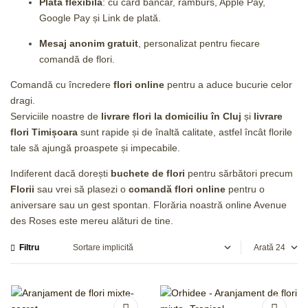
Plată flexibilă
: cu card bancar, ramburs, Apple Pay,
Google Pay și Link de plată.
Mesaj anonim gratuit
, personalizat pentru fiecare
comandă de flori.
Comandă cu încredere
flori online
pentru a aduce bucurie celor
dragi.
Serviciile noastre de
livrare flori la domiciliu în Cluj
și
livrare
flori Timișoara
sunt rapide și de înaltă calitate, astfel încât florile
tale să ajungă proaspete și impecabile.
Indiferent dacă dorești
buchete de flori
pentru sărbători precum
Florii
sau vrei să plasezi o
comandă flori online
pentru o
aniversare sau un gest spontan. Florăria noastră online Avenue
des Roses este mereu alături de tine.
Filtru
Arată