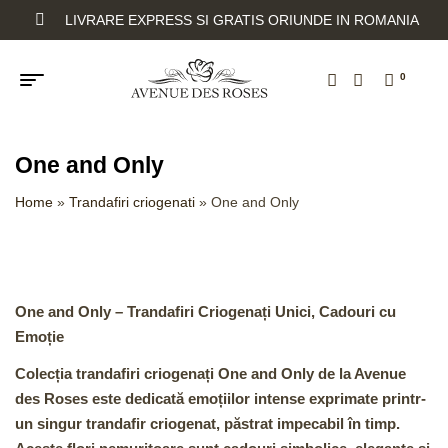
LIVRARE EXPRESS SI GRATIS ORIUNDE IN ROMANIA
0
One and Only
Home
»
Trandafiri criogenati
»
One and Only
One and Only – Trandafiri Criogenați Unici, Cadouri cu
Emoție
Colecția
trandafiri criogenați One and Only
de la Avenue
des Roses este dedicată emoțiilor intense exprimate printr-
un singur
trandafir criogenat
, păstrat impecabil în timp.