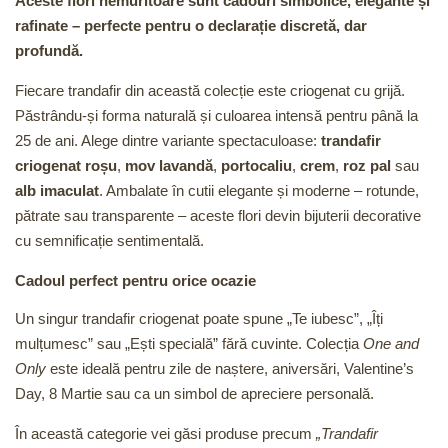
Aceste flori nemuritoare sunt cadouri simbolice, elegante și
rafinate – perfecte pentru o declarație discretă, dar
profundă.
Fiecare trandafir din această colecție este criogenat cu grijă.
Păstrându-și forma naturală și culoarea intensă pentru până la
25 de ani. Alege dintre variante spectaculoase:
trandafir
criogenat roșu
,
mov lavandă
,
portocaliu
,
crem
,
roz pal
sau
alb imaculat
. Ambalate în cutii elegante și moderne – rotunde,
pătrate sau transparente – aceste flori devin bijuterii decorative
cu semnificație sentimentală.
Cadoul perfect pentru orice ocazie
Un singur trandafir criogenat poate spune „Te iubesc”, „Îți
mulțumesc” sau „Ești specială” fără cuvinte. Colecția
One and
Only
este ideală pentru zile de naștere, aniversări, Valentine’s
Day, 8 Martie sau ca un simbol de apreciere personală.
În această categorie vei găsi produse precum
„Trandafir