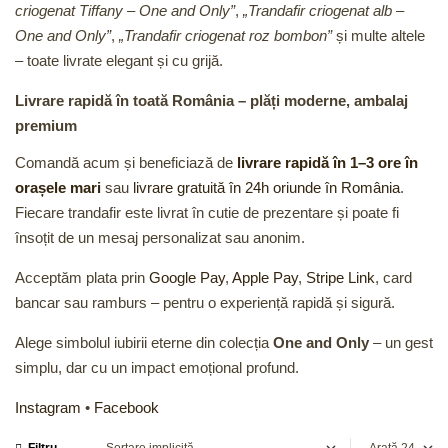
criogenat Tiffany – One and Only”
,
„Trandafir criogenat alb –
One and Only”
,
„Trandafir criogenat roz bombon”
și multe altele
– toate livrate elegant și cu grijă.
Livrare rapidă în toată România – plăți moderne, ambalaj
premium
Comandă acum și beneficiază de
livrare rapidă în 1–3 ore în
orașele mari
sau
livrare gratuită în 24h oriunde în România
.
Fiecare trandafir este livrat în cutie de prezentare și poate fi
însoțit de un mesaj personalizat sau anonim.
Acceptăm plata prin
Google Pay
,
Apple Pay
,
Stripe Link
, card
bancar sau ramburs – pentru o experiență rapidă și sigură.
Alege simbolul iubirii eterne din colecția
One and Only
– un gest
simplu, dar cu un impact emoțional profund.
Instagram
•
Facebook
Filtru