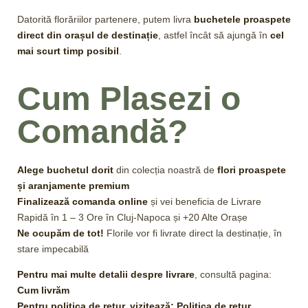
Datorită florăriilor partenere, putem livra
buchetele proaspete
direct din orașul de destinație
, astfel încât să ajungă în
cel
mai scurt timp posibil
.
Cum Plasezi o
Comandă?
Alege buchetul dorit
din colecția noastră de
flori proaspete
și aranjamente premium
Finalizează comanda online
și vei beneficia de Livrare
Rapidă în 1 – 3 Ore în Cluj-Napoca și +20 Alte Orașe
Ne ocupăm de tot!
Florile vor fi livrate direct la destinație, în
stare impecabilă
Pentru mai multe detalii despre livrare
, consultă pagina:
Cum livrăm
Pentru politica de retur, vizitează:
Politica de retur