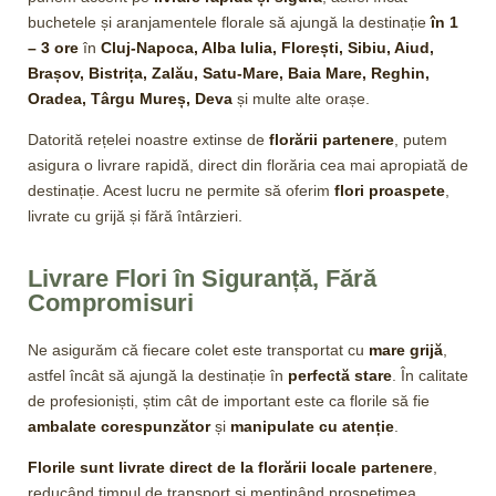
buchetele și aranjamentele florale să ajungă la destinație
în 1
– 3 ore
în
Cluj-Napoca, Alba Iulia, Florești, Sibiu, Aiud,
Brașov, Bistrița, Zalău, Satu-Mare, Baia Mare, Reghin,
Oradea, Târgu Mureș, Deva
și multe alte orașe.
Datorită rețelei noastre extinse de
florării partenere
, putem
asigura o livrare rapidă, direct din florăria cea mai apropiată de
destinație. Acest lucru ne permite să oferim
flori proaspete
,
livrate cu grijă și fără întârzieri.
Livrare Flori în Siguranță, Fără
Compromisuri
Ne asigurăm că fiecare colet este transportat cu
mare grijă
,
astfel încât să ajungă la destinație în
perfectă stare
. În calitate
de profesioniști, știm cât de important este ca florile să fie
ambalate corespunzător
și
manipulate cu atenție
.
Florile sunt livrate direct de la florării locale partenere
,
reducând timpul de transport și menținând prospețimea