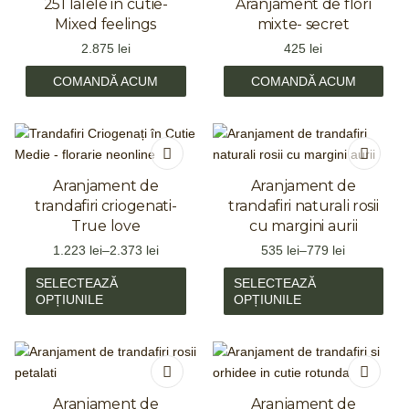
251 lalele in cutie-
Aranjament de flori
Mixed feelings
mixte- secret
2.875
lei
425
lei
COMANDĂ ACUM
COMANDĂ ACUM
Aranjament de
Aranjament de
trandafiri criogenati-
trandafiri naturali rosii
True love
cu margini aurii
1.223
lei
–
2.373
lei
535
lei
–
779
lei
SELECTEAZĂ
SELECTEAZĂ
OPȚIUNILE
OPȚIUNILE
Aranjament de
Aranjament de