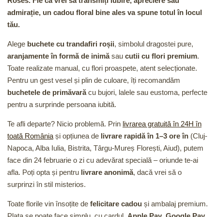
Roses. Fie că vrei să transmiți iubire, apreciere sau
admirație, un cadou floral bine ales va spune totul în locul
tău.
Alege
buchete cu trandafiri roșii
, simbolul dragostei pure,
aranjamente în formă de inimă
sau
cutii cu flori premium
.
Toate realizate manual, cu flori proaspete, atent selecționate.
Pentru un gest vesel și plin de culoare, îți recomandăm
buchetele de primăvară
cu bujori, lalele sau eustoma, perfecte
pentru a surprinde persoana iubită.
Te afli departe? Nicio problemă. Prin
livrarea gratuită în 24H în
toată România
și opțiunea de
livrare rapidă în 1–3 ore în
(Cluj-
Napoca, Alba Iulia, Bistrita, Târgu-Mureș Florești, Aiud), putem
face din 24 februarie o zi cu adevărat specială – oriunde te-ai
afla. Poți opta și pentru
livrare anonimă
, dacă vrei să o
surprinzi în stil misterios.
Toate florile vin însoțite de
felicitare cadou
și ambalaj premium.
Plata se poate face simplu, cu cardul,
Apple Pay
,
Google Pay
,