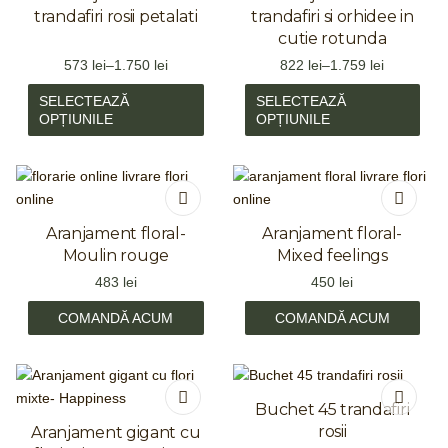
trandafiri rosii petalati
trandafiri si orhidee in
cutie rotunda
573
lei
–
1.750
lei
822
lei
–
1.759
lei
SELECTEAZĂ
SELECTEAZĂ
OPȚIUNILE
OPȚIUNILE
Aranjament floral-
Aranjament floral-
Moulin rouge
Mixed feelings
483
lei
450
lei
COMANDĂ ACUM
COMANDĂ ACUM
Buchet 45 trandafiri
rosii
Aranjament gigant cu