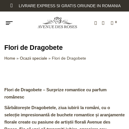
LIVRARE EXPRESS SI GRATIS ORIUNDE IN ROMANIA
0
Flori de Dragobete
Home
»
Ocazii speciale
»
Flori de Dragobete
Flori de Dragobete – Surprize romantice cu parfum
românesc
Sărbătorește
Dragobetele
, ziua iubirii la români, cu o
selecție impresionantă de
buchete romantice
și
aranjamente
florale
create cu pasiune de artiștii florali Avenue des