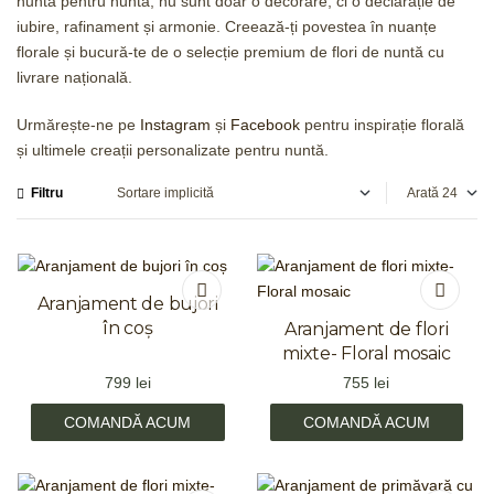
nuntă pentru nuntă, nu sunt doar o decorare, ci o declarație de
iubire, rafinament și armonie. Creează-ți povestea în nuanțe
florale și bucură-te de o selecție premium de flori de nuntă cu
livrare națională.
Urmărește-ne pe
Instagram
și
Facebook
pentru inspirație florală
și ultimele creații personalizate pentru nuntă.
Filtru
Arată
Aranjament de bujori
în coș
Aranjament de flori
mixte- Floral mosaic
799
lei
755
lei
COMANDĂ ACUM
COMANDĂ ACUM