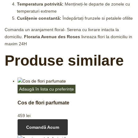
Temperatura potrivită:
Mențineți-le departe de zonele cu
temperaturi extreme
Curățenie constantă:
Îndepărtați frunzele si petalele ofilite
Comanda un aranjament floral- Serena cu livrare intacta la
domiciliu.
Floraria Avenue des Roses
livreaza flori la domiciliu in
maxim 24H
Produse similare
Adaugă în lista cu preferințe
Cos de flori parfumate
459
lei
Comandă Acum