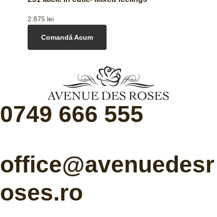
2.875
lei
Comandă Acum
0749 666 555
office@avenuedesr
oses.ro