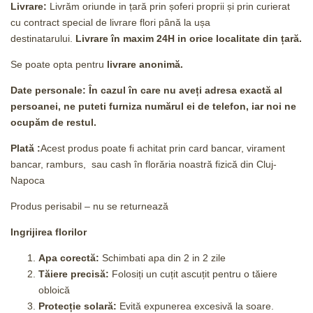
Livrare:
Livrăm oriunde in țară prin șoferi proprii și prin curierat
cu contract special de livrare flori până la ușa
destinatarului.
Livrare în maxim 24H
in orice localitate din țară.
Se poate opta pentru
livrare anonimă.
Date personale: În cazul în care nu aveți adresa exactă al
persoanei, ne puteti furniza numărul ei de telefon, iar noi ne
ocupăm de restul.
Plată :
Acest produs poate fi achitat prin card bancar, virament
bancar, ramburs, sau cash în florăria noastră fizică din Cluj-
Napoca
Produs perisabil – nu se returnează
Ingrijirea florilor
Apa corectă:
Schimbati apa din 2 in 2 zile
Tăiere precisă:
Folosiți un cuțit ascuțit pentru o tăiere
obloică
Protecție solară:
Evită expunerea excesivă la soare.