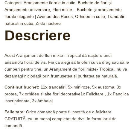
Categorii:
Aranjamente florale in cutie
,
Buchete de flori și
Aranjamente aniversare
,
Flori mixte – Buchete și aranjamente
florale elegante | Avenue des Roses
,
Orhidee in cutie
,
Trandafiri
naturali in cutie
,
Zi de naștere
Descriere
Acest Aranjament de flori mixte- Tropical dă naștere unui
ansamblu floral de vis. Fie că alegi să le oferi cuiva drag sau să le
cumperi pentru tine, un Aranjament de flori mixte- Tropical, nu va
dezamăgi niciodată prin frumusețea și puritatea sa naturală.
Continut buchet: 11x
trandafiri, 5x miniroze, 5x eustoma, 3x
protea, 7x orhidee si alte flori decorative1x Felicitare , 1x Panglica
inscriptionata, 3x Ambalaj
Felicitare:
Orice comandă poate fi insoțită de o felicitare
GRATUITĂ, cu un mesaj completat de dvs. în formularul de
comandă.