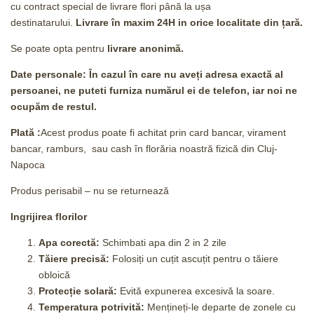
cu contract special de livrare flori până la ușa
destinatarului.
Livrare în maxim 24H
in orice localitate din țară.
Se poate opta pentru
livrare anonimă.
Date personale: În cazul în care nu aveți adresa exactă al
persoanei, ne puteti furniza numărul ei de telefon, iar noi ne
ocupăm de restul.
Plată :
Acest produs poate fi achitat prin card bancar, virament
bancar, ramburs, sau cash în florăria noastră fizică din Cluj-
Napoca
Produs perisabil – nu se returnează
Ingrijirea florilor
Apa corectă:
Schimbati apa din 2 in 2 zile
Tăiere precisă:
Folosiți un cuțit ascuțit pentru o tăiere
obloică
Protecție solară:
Evită expunerea excesivă la soare.
Temperatura potrivită:
Mențineți-le departe de zonele cu