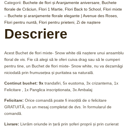
Categorii:
Buchete de flori și Aranjamente aniversare
,
Buchete
florale de Crăciun
,
Flori 1 Martie
,
Flori Back to School
,
Flori mixte
– Buchete și aranjamente florale elegante | Avenue des Roses
,
Flori pentru nuntă
,
Flori pentru prieteni
,
Zi de naștere
Descriere
Acest Buchet de flori mixte- Snow white dă naștere unui ansamblu
floral de vis. Fie că alegi să le oferi cuiva drag sau să le cumperi
pentru tine, un Buchet de flori mixte- Snow white, nu va dezamăgi
niciodată prin frumusețea și puritatea sa naturală.
Continut buchet: 9x
trandafiri, 5x eustoma, 3x crizantema, 1x
Felicitare , 1x Panglica inscriptionata, 3x Ambalaj
Felicitare:
Orice comandă poate fi insoțită de o felicitare
GRATUITĂ, cu un mesaj completat de dvs. în formularul de
comandă.
Livrare:
Livrăm oriunde in țară prin șoferi proprii și prin curierat