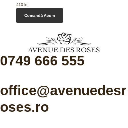
410
lei
Comandă Acum
0749 666 555
office@avenuedesr
oses.ro