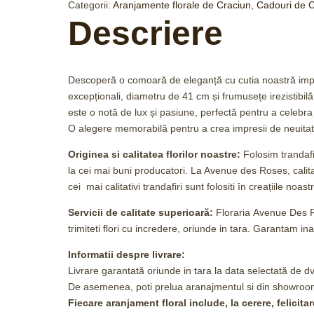
Categorii:
Aranjamente florale de Craciun
,
Cadouri de C
Descriere
Descoperă o comoară de eleganță cu cutia noastră impres
excepționali, diametru de 41 cm și frumusețe irezistibilă
este o notă de lux și pasiune, perfectă pentru a celeb
O alegere memorabilă pentru a crea impresii de neuitat
Originea si calitatea florilor noastre:
Folosim trandafir
la cei mai buni producatori. La Avenue des Roses, cali
cei mai calitativi trandafiri sunt folositi în creațiile noast
Servicii de calitate superioară:
Floraria
Avenue Des 
trimiteti flori cu incredere, oriunde in tara. Garantam inal
Informatii despre livrare:
Livrare g
arantată
oriunde in tara l
a data selectată de dvs
De asemenea, poti prelua aranajmentul si din showroom
Fiecare aranjament floral include, la cerere, felicita