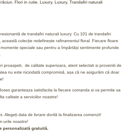
răciun
,
Flori in cutie
,
Luxury
,
Luxury
,
Trandafiri naturali
ionantă de trandafiri naturali luxury. Cu 101 de trandafiri
, această colecție redefinește rafinamentul floral. Fiecare floare
ra momente speciale sau pentru a împărtăși sentimente profunde.
.
i proaspeti, de calitate superioara, atent selectati si proveniti de
tatea nu este niciodată compromisă, așa că ne asigurăm că doar
re!
Roses
garanteaza satisfactia la fiecare comanda si va permite sa
ta calitate a serviciilor noastre!
. Alegeți data de livrare dorită la finalizarea comenzii!
-urile noastre!
re personalizată gratuită.