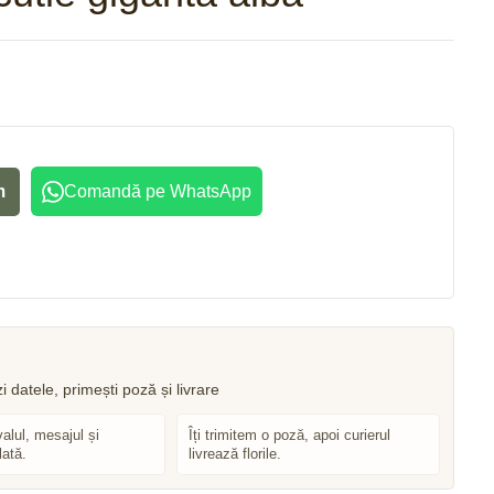
1.850
1.950
lei
lei
m
Comandă pe WhatsApp
valul, mesajul și
Îți trimitem o poză, apoi curierul
lată.
livrează florile.