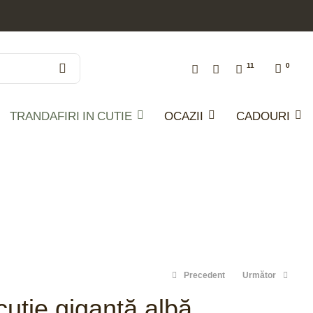
11
0
TRANDAFIRI IN CUTIE
OCAZII
CADOURI
Precedent
Următor
 cutie gigantă albă