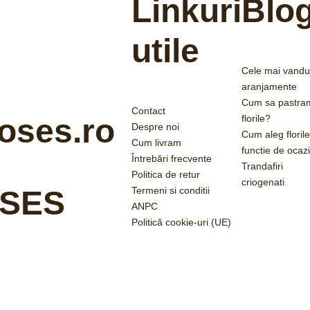
Linkuri
Blo
utile
Cele mai vandu
aranjamente
Cum sa pastra
Contact
florile?
oses.ro
Despre noi
Cum aleg florile
Cum livram
functie de ocaz
Întrebări frecvente
Trandafiri
Politica de retur
criogenati
Termeni si conditii
SES
ANPC
Politică cookie-uri (UE)
2