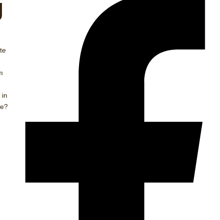
g
te
m
 in
ie?