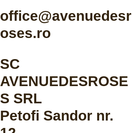
office@avenuedesr
oses.ro
SC
AVENUEDESROSE
S SRL
Petofi Sandor nr.
12