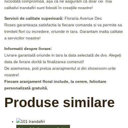
niciodată compromisă, așa că ne asigurăm că doar cei mai
calitativi trandafiri sunt folositi în creațiile noastre!
Servicii de calitate superioară:
Floraria
Avenue Des
Roses
garanteaza satisfactia la fiecare comanda si va permite sa
trimiteti flori cu incredere, oriunde in tara. Garantam inalta calitate
a serviciilor noastre!
Informatii despre livrare:
Livrare g
arantată
oriunde in tara l
a data selectată de dvs. Alegeți
data de livrare dorită la finalizarea comenzii!
De asemenea, poti prelua aranajmentul si din showroom-urile
noastre!
Fiecare aranjament floral include, la cerere, felicitare
personalizată gratuită.
Produse similare