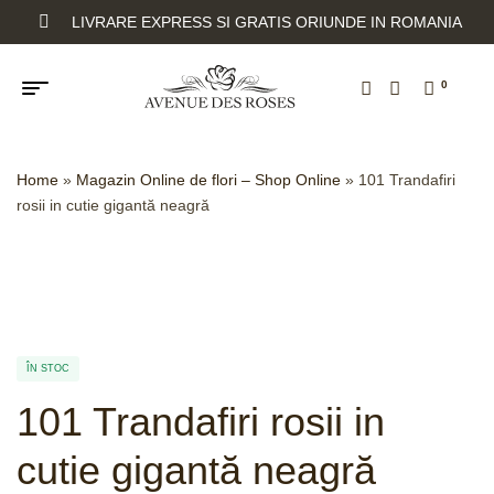
LIVRARE EXPRESS SI GRATIS ORIUNDE IN ROMANIA
0
Home
»
Magazin Online de flori – Shop Online
»
101 Trandafiri
rosii in cutie gigantă neagră
ÎN STOC
101 Trandafiri rosii in
cutie gigantă neagră