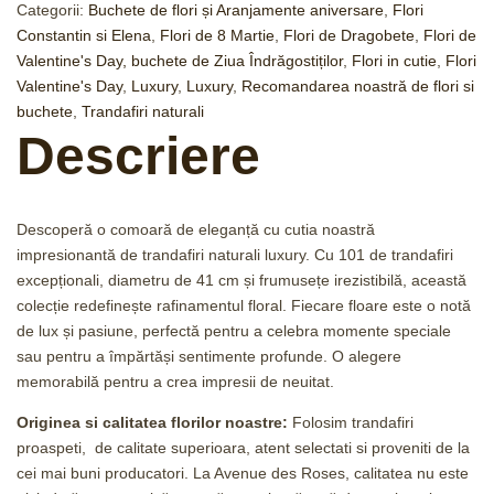
Categorii:
Buchete de flori și Aranjamente aniversare
,
Flori
Constantin si Elena
,
Flori de 8 Martie
,
Flori de Dragobete
,
Flori de
Valentine's Day, buchete de Ziua Îndrăgostiților
,
Flori in cutie
,
Flori
Valentine's Day
,
Luxury
,
Luxury
,
Recomandarea noastră de flori si
buchete
,
Trandafiri naturali
Descriere
Descoperă o comoară de eleganță cu cutia noastră
impresionantă de trandafiri naturali luxury. Cu 101 de trandafiri
excepționali, diametru de 41 cm și frumusețe irezistibilă, această
colecție redefinește rafinamentul floral. Fiecare floare este o notă
de lux și pasiune, perfectă pentru a celebra momente speciale
sau pentru a împărtăși sentimente profunde. O alegere
memorabilă pentru a crea impresii de neuitat.
Originea si calitatea florilor noastre:
Folosim trandafiri
proaspeti, de calitate superioara, atent selectati si proveniti de la
cei mai buni producatori. La Avenue des Roses, calitatea nu este