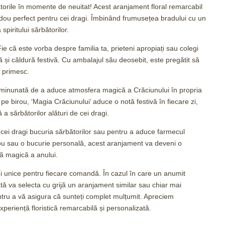
ătorile în momente de neuitat! Acest aranjament floral remarcabil
cadou perfect pentru cei dragi. Îmbinând frumusețea bradului cu un
piritului sărbătorilor.
 că este vorba despre familia ta, prieteni apropiați sau colegi
 și căldură festivă. Cu ambalajul său deosebit, este pregătit să
l primesc.
 minunată de a aduce atmosfera magică a Crăciunului în propria
pe birou, ‘Magia Crăciunului’ aduce o notă festivă în fiecare zi,
 a sărbătorilor alături de cei dragi.
ei dragi bucuria sărbătorilor sau pentru a aduce farmecul
dou sau o bucurie personală, acest aranjament va deveni o
ă magică a anului.
i unice pentru fiecare comandă. În cazul în care un anumit
tă va selecta cu grijă un aranjament similar sau chiar mai
ntru a vă asigura că sunteți complet mulțumit. Apreciem
periență floristică remarcabilă și personalizată.