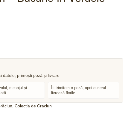
230
350
lei
lei
valul, mesajul și
Îți trimitem o poză, apoi curierul
lată.
livrează florile.
răciun
,
Colectia de Craciun