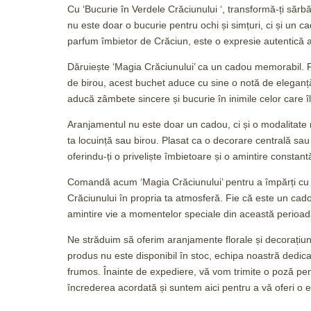
Cu ‘Bucurie în Verdele Crăciunului ‘, transformă-ți sărb
nu este doar o bucurie pentru ochi și simțuri, ci și un 
parfum îmbietor de Crăciun, este o expresie autentică a s
Dăruiește ‘Magia Crăciunului’ ca un cadou memorabil. Fie
de birou, acest buchet aduce cu sine o notă de eleganță
aducă zâmbete sincere și bucurie în inimile celor care î
Aranjamentul nu este doar un cadou, ci și o modalitate
ta locuință sau birou. Plasat ca o decorare centrală sau 
oferindu-ți o priveliște îmbietoare și o amintire constantă
Comandă acum ‘Magia Crăciunului’ pentru a împărți cu c
Crăciunului în propria ta atmosferă. Fie că este un ca
amintire vie a momentelor speciale din această perioad
Ne străduim să oferim aranjamente florale și decorațiun
produs nu este disponibil în stoc, echipa noastră dedica
frumos. Înainte de expediere, vă vom trimite o poză pe
încrederea acordată și suntem aici pentru a vă oferi o ex