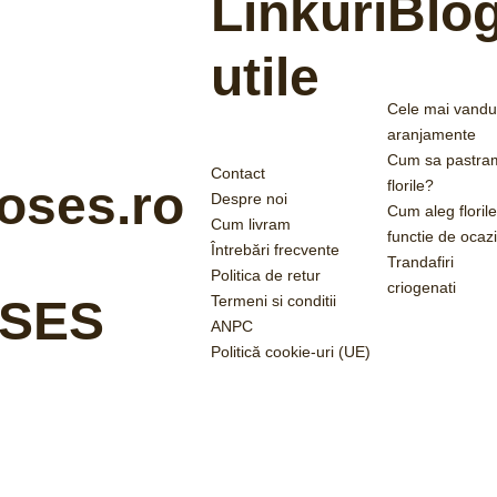
Linkuri
Blo
utile
Cele mai vandu
aranjamente
Cum sa pastra
Contact
florile?
oses.ro
Despre noi
Cum aleg florile
Cum livram
functie de ocaz
Întrebări frecvente
Trandafiri
Politica de retur
criogenati
Termeni si conditii
SES
ANPC
Politică cookie-uri (UE)
2