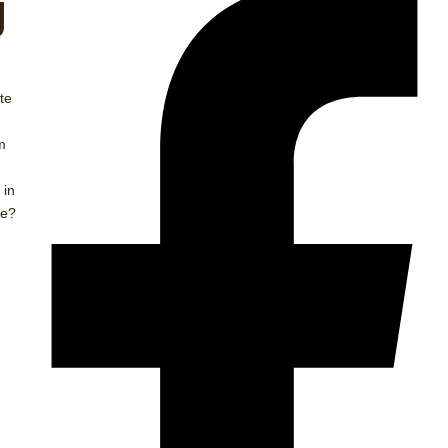
g
te
m
 in
ie?