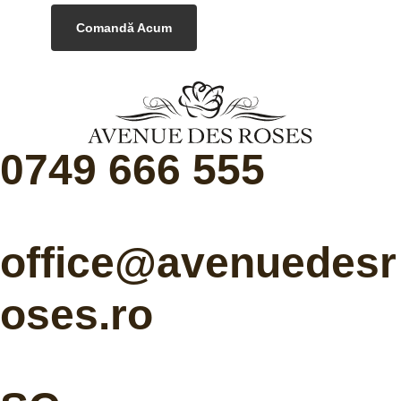
Comandă Acum
0749 666 555
office@avenuedesr
oses.ro