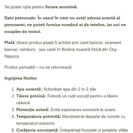
Se poate opta pentru
livrare anonimă.
Date personale: În cazul în care nu aveți adresa exactă al
persoanei, ne puteti furniza numărul ei de telefon, iar noi ne
ocupăm de restul.
Plată :
Acest produs poate fi achitat prin card bancar, virament
bancar, ramburs, sau cash în florăria noastră fizică din Cluj-
Napoca
Produs perisabil – nu se returnează
Ingrijirea florilor
Apa corectă:
Schimbati apa din 2 in 2 zile
Tăiere precisă:
Folosiți un cuțit ascuțit pentru o tăiere
obloică
Protecție solară:
Evită expunerea excesivă la soare.
Temperatura potrivită:
Mențineți-le departe de zonele cu
temperaturi extreme
Curățenie constantă:
Îndepărtați frunzele si petalele ofilite