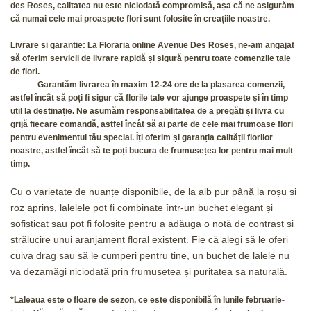
des Roses, calitatea nu este niciodată compromisă, așa că ne asigurăm
că numai cele mai proaspete flori sunt folosite în creațiile noastre.
Livrare si garantie:
La Floraria online Avenue Des Roses, ne-am angajat
să oferim servicii de livrare rapidă și sigură pentru toate comenzile tale
de flori.
Garantăm livrarea în maxim 12-24 ore de la plasarea comenzii,
astfel încât să poți fi sigur că florile tale vor ajunge proaspete și în timp
util la destinație.
Ne asumăm responsabilitatea de a pregăti și livra cu
grijă fiecare comandă, astfel încât să ai parte de cele mai frumoase flori
pentru evenimentul tău special. Îți oferim și garanția calității florilor
noastre, astfel încât să te poți bucura de frumusețea lor pentru mai mult
timp.
Cu o varietate de nuanțe disponibile, de la alb pur până la roșu și
roz aprins, lalelele pot fi combinate într-un buchet elegant și
sofisticat sau pot fi folosite pentru a adăuga o notă de contrast și
strălucire unui aranjament floral existent. Fie că alegi să le oferi
cuiva drag sau să le cumperi pentru tine, un buchet de lalele nu
va dezamăgi niciodată prin frumusețea și puritatea sa naturală.
*Laleaua este o floare de sezon, ce este disponibilă în lunile februarie-