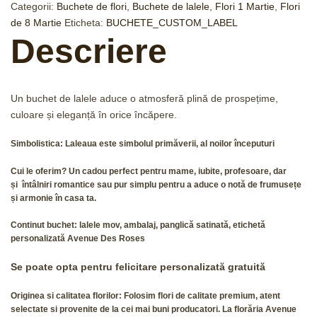
Categorii:
Buchete de flori
,
Buchete de lalele
,
Flori 1 Martie
,
Flori
de 8 Martie
Eticheta:
BUCHETE_CUSTOM_LABEL
Descriere
Un buchet de lalele aduce o atmosferă plină de prospețime,
culoare și eleganță în orice încăpere.
Simbolistica
: Laleaua este simbolul primăverii, al noilor începuturi
Cui le oferim?
Un cadou perfect pentru mame, iubite, profesoare, dar
și întâlniri romantice sau pur simplu pentru a aduce o notă de frumusețe
și armonie în casa ta.
Continut buchet
: lalele mov, ambalaj, panglică satinată, etichetă
personalizată Avenue Des Roses
Se poate opta pentru felicitare personalizată gratuită
Originea si calitatea florilor:
Folosim flori de calitate premium, atent
selectate si provenite de la cei mai buni producatori. La florăria Avenue