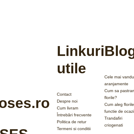
Linkuri
Blo
utile
Cele mai vandu
aranjamente
Cum sa pastra
Contact
florile?
oses.ro
Despre noi
Cum aleg florile
Cum livram
functie de ocaz
Întrebări frecvente
Trandafiri
Politica de retur
criogenati
Termeni si conditii