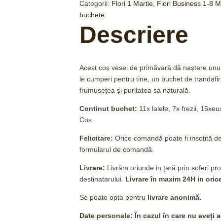
Categorii:
Flori 1 Martie
,
Flori Business 1-8 M
buchete
Descriere
Acest coș vesel de primăvară dă naștere unui 
le cumperi pentru tine, un buchet de trandafir
frumusețea și puritatea sa naturală.
Continut buchet:
11x lalele, 7x frezii, 15xe
Cos
Felicitare:
Orice comandă poate fi insoțită d
formularul de comandă.
Livrare:
Livrăm oriunde in țară prin șoferi prop
destinatarului.
Livrare în maxim 24H
in oric
Se poate opta pentru
livrare anonimă.
Date personale: În cazul în care nu aveți 