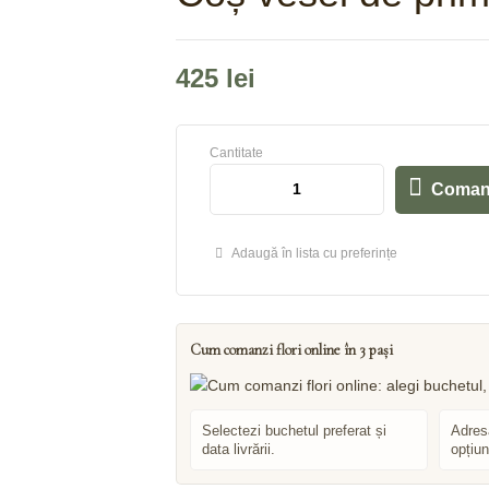
425
lei
Cantitate
Coman
Adaugă în lista cu preferințe
Cum comanzi flori online în 3 pași
Selectezi buchetul preferat și
Adresa
data livrării.
opțiun