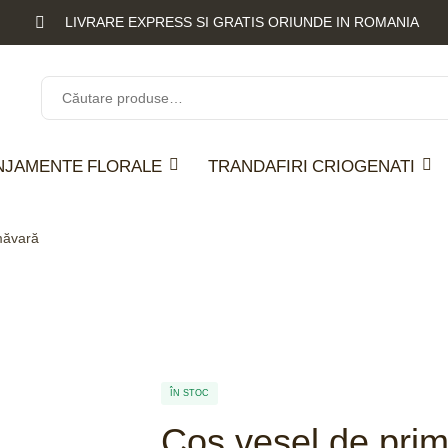
LIVRARE EXPRESS SI GRATIS ORIUNDE IN ROMANIA
NJAMENTE FLORALE
TRANDAFIRI CRIOGENATI
măvară
ÎN STOC
Coș vesel de pri