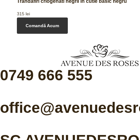
Trandafiri criogenati negrii in cutie basic negru
315
lei
Comandă Acum
0749 666 555
office@avenuedesr