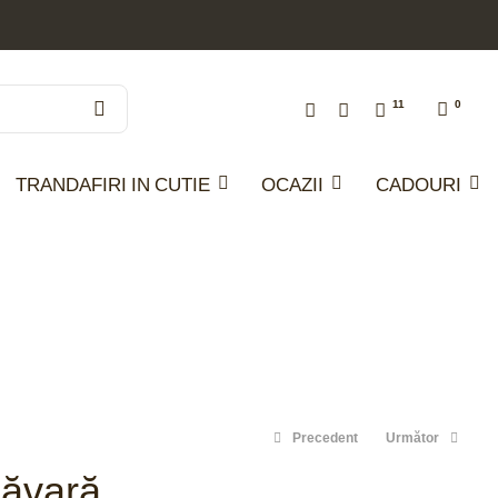
11
0
TRANDAFIRI IN CUTIE
OCAZII
CADOURI
Precedent
Următor
măvară