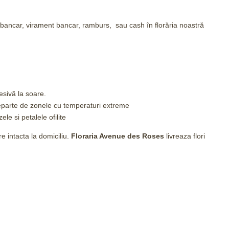
d bancar, virament bancar, ramburs, sau cash în florăria noastră
sivă la soare.
eparte de zonele cu temperaturi extreme
ele si petalele ofilite
 intacta la domiciliu.
Floraria Avenue des Roses
livreaza flori