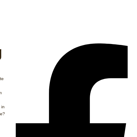
g
te
m
 in
ie?