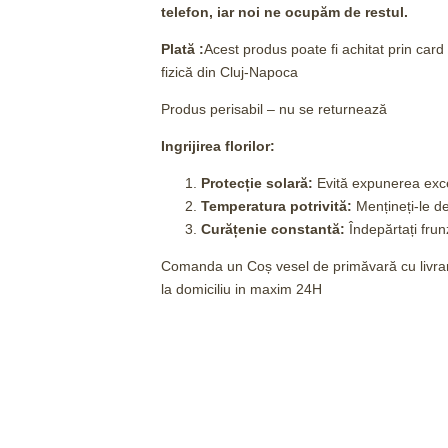
telefon, iar noi ne ocupăm de restul.
Plată :
Acest produs poate fi achitat prin car
fizică din Cluj-Napoca
Produs perisabil – nu se returnează
Ingrijirea florilor:
Protecție solară:
Evită expunerea exce
Temperatura potrivită:
Mențineți-le d
Curățenie constantă:
Îndepărtați frunz
Comanda un Coș vesel de primăvară cu livrare
la domiciliu in maxim 24H