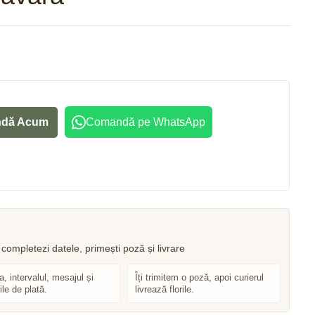
925
lei
389
lei
dă Acum
Comandă pe WhatsApp
, intervalul, mesajul și
Îți trimitem o poză, apoi curierul
ile de plată.
livrează florile.