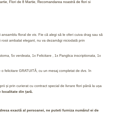
artie
,
Flori de 8 Martie
,
Recomandarea noastră de flori si
ansamblu floral de vis. Fie că alegi să le oferi cuiva drag sau să
i rosii ambalat elegant, nu va dezamăgi niciodată prin
ustoma, 5x verdeata, 1x Felicitare , 1x Panglica inscriptionata, 1x
e o felicitare GRATUITĂ, cu un mesaj completat de dvs. în
rii și prin curierat cu contract special de livrare flori până la ușa
e localitate din țară.
adresa exactă al persoanei, ne puteti furniza numărul ei de