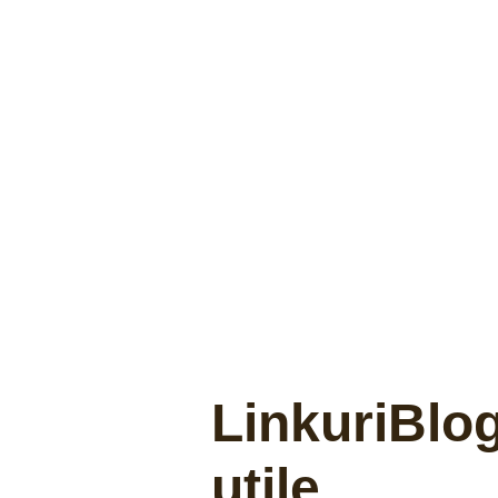
Linkuri
Blo
utile