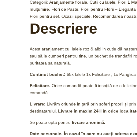
Categorii:
Aranjamente florale
,
Cutii cu lalele
,
Flori 1 Ma
mulțumire
,
Flori de Paste
,
Flori pentru Florii – Eleganț
Flori pentru sef
,
Ocazii speciale
,
Recomandarea noastră 
Descriere
Acest aranjament cu lalele roz & albi in cutie dă naștere
sau să le cumperi pentru tine, un buchet de trandafiri 
puritatea sa naturală.
Continut buchet:
65x lalele 1x Felicitare , 1x Panglica
Felicitare:
Orice comandă poate fi insoțită de o felici
comandă.
Livrare:
Livrăm oriunde in țară prin șoferi proprii și prin
destinatarului.
Livrare în maxim 24H
in orice localitat
Se poate opta pentru
livrare anonimă.
Date personale: În cazul în care nu aveți adresa exac