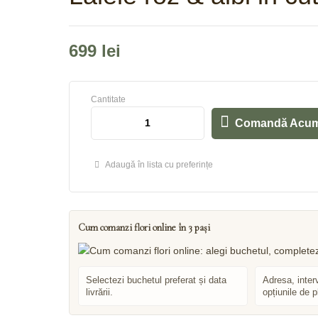
699
lei
Cantitate
Comandă Acu
Adaugă în lista cu preferințe
Cum comanzi flori online în 3 pași
Selectezi buchetul preferat și data
Adresa, inter
livrării.
opțiunile de p