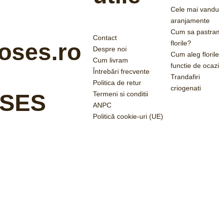
Cele mai vandu
aranjamente
Cum sa pastra
Contact
florile?
oses.ro
Despre noi
Cum aleg florile
Cum livram
functie de ocaz
Întrebări frecvente
Trandafiri
Politica de retur
criogenati
Termeni si conditii
SES
ANPC
Politică cookie-uri (UE)
2