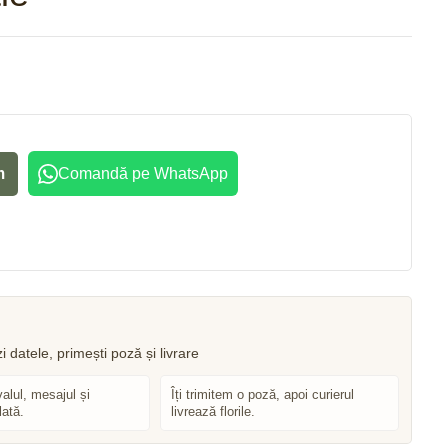
1.132
lei
2.875
lei
m
Comandă pe WhatsApp
valul, mesajul și
Îți trimitem o poză, apoi curierul
lată.
livrează florile.