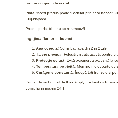
noi ne ocupăm de restul.
Plată :
Acest produs poate fi achitat prin card bancar, v
Cluj-Napoca
Produs perisabil – nu se returnează
Ingrijirea florilor in buchet
Apa corectă:
Schimbati apa din 2 in 2 zile
Tăiere precisă:
Folosiți un cuțit ascuțit pentru o 
Protecție solară:
Evită expunerea excesivă la so
Temperatura potrivită:
Mențineți-le departe de 
Curățenie constantă:
Îndepărtați frunzele si peta
Comanda un Buchet de flori-Simply the best cu livrare in
domiciliu in maxim 24H