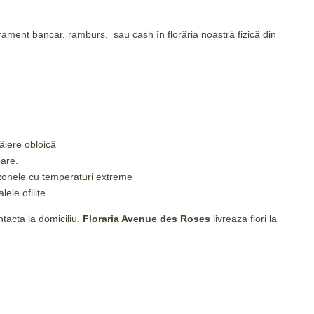
irament bancar, ramburs, sau cash în florăria noastră fizică din
tăiere obloică
are.
zonele cu temperaturi extreme
lele ofilite
tacta la domiciliu.
Floraria Avenue des Roses
livreaza flori la