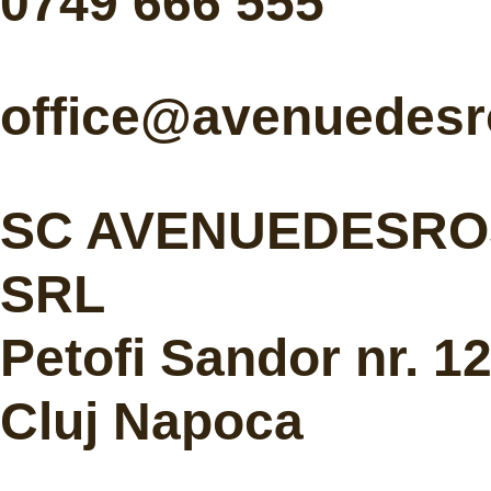
0749 666 555
office@avenuedesr
SC AVENUEDESRO
SRL
Petofi Sandor nr. 1
Cluj Napoca