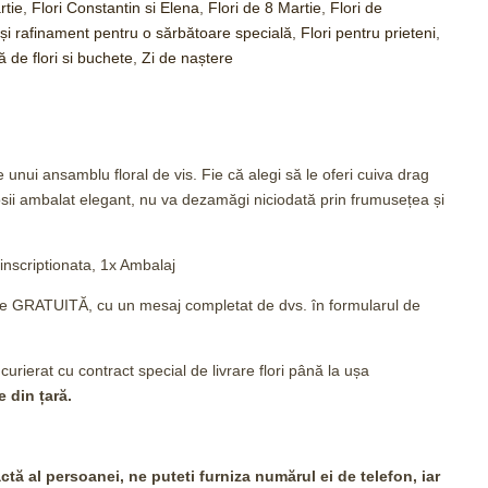
rtie
,
Flori Constantin si Elena
,
Flori de 8 Martie
,
Flori de
ă și rafinament pentru o sărbătoare specială
,
Flori pentru prieteni
,
de flori si buchete
,
Zi de naștere
 unui ansamblu floral de vis. Fie că alegi să le oferi cuiva drag
rosii ambalat elegant, nu va dezamăgi niciodată prin frumusețea și
 inscriptionata, 1x Ambalaj
tare GRATUITĂ, cu un mesaj completat de dvs. în formularul de
 curierat cu contract special de livrare flori până la ușa
e din țară.
tă al persoanei, ne puteti furniza numărul ei de telefon, iar