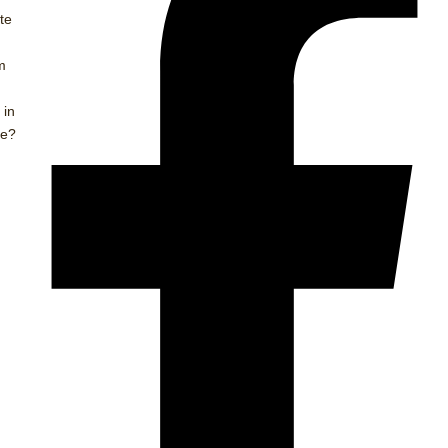
te
m
 in
ie?