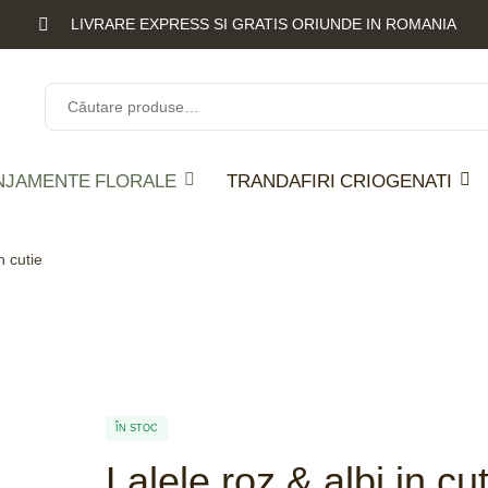
LIVRARE EXPRESS SI GRATIS ORIUNDE IN ROMANIA
NJAMENTE FLORALE
TRANDAFIRI CRIOGENATI
n cutie
ÎN STOC
Lalele roz & albi in cut