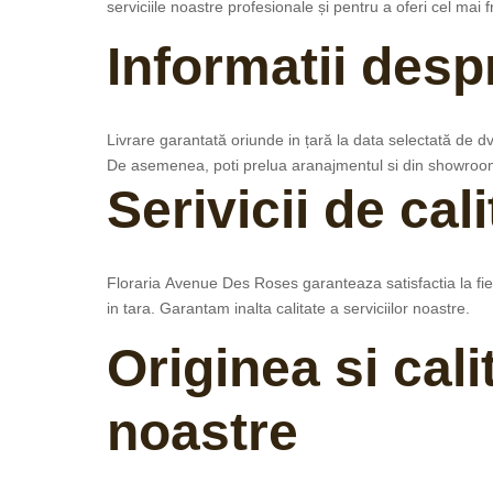
serviciile noastre profesionale și pentru a oferi cel ma
Informatii despr
Livrare g
arantată
oriunde in țară l
a data selectată de dvs
De asemenea, poti prelua aranajmentul si din showroom
Serivicii de cal
Floraria
Avenue Des Roses
garanteaza satisfactia la fi
in tara. Garantam inalta calitate a serviciilor noastre.
Originea si calit
noastre