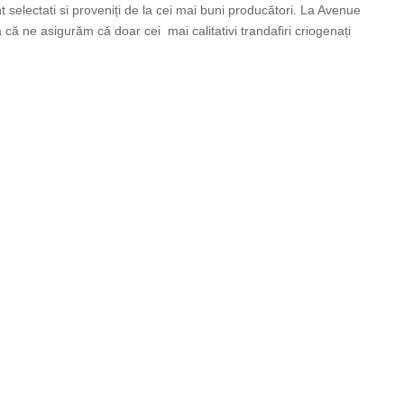
nt selectati si proveniți de la cei mai buni producători. La Avenue
ă ne asigurăm că doar cei mai calitativi trandafiri criogenați