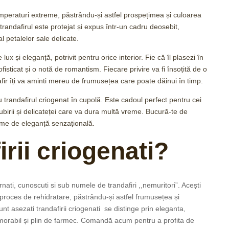
temperaturi extreme, păstrându-și astfel prospețimea și culoarea
trandafirul este protejat și expus într-un cadru deosebit,
l petalelor sale delicate.
x și eleganță, potrivit pentru orice interior. Fie că îl plasezi în
fisticat și o notă de romantism. Fiecare privire va fi însoțită de o
afir îți va aminti mereu de frumusețea care poate dăinui în timp.
 trandafirul criogenat în cupolă. Este cadoul perfect pentru cei
ubirii și delicateței care va dura multă vreme. Bucură-te de
lume de eleganță senzațională.
irii criogenati?
nati, cunoscuti si sub numele de trandafiri ,,nemuritori”. Acești
 proces de rehidratare, păstrându-și astfel frumusețea și
t asezati trandafirii criogenati se distinge prin eleganta,
morabil și plin de farmec. Comandă acum pentru a profita de