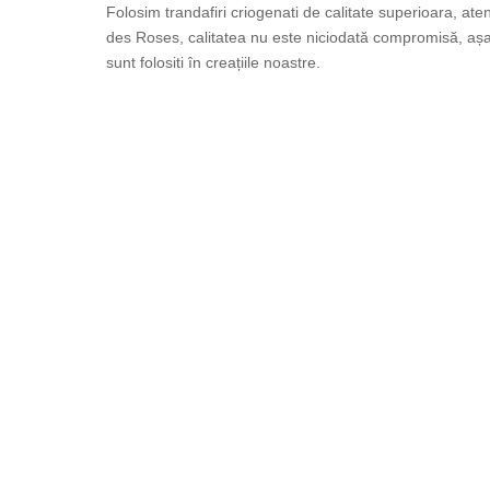
Folosim trandafiri criogenati de calitate superioara, ate
des Roses, calitatea nu este niciodată compromisă, așa c
sunt folositi în creațiile noastre.