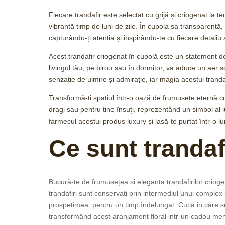
Fiecare trandafir este selectat cu grijă și criogenat la 
vibrantă timp de luni de zile. În cupola sa transparentă, 
capturându-ți atenția și inspirându-te cu fiecare detaliu a
Acest trandafir criogenat în cupolă este un statement de lu
livingul tău, pe birou sau în dormitor, va aduce un aer so
senzație de uimire și admirație, iar magia acestui trand
Transformă-ți spațiul într-o oază de frumusețe eternă cu
dragi sau pentru tine însuți, reprezentând un simbol al i
farmecul acestui produs luxury și lasă-te purtat într-o 
Ce sunt trandaf
Bucură-te de frumusețea și eleganța trandafirilor crioger
trandafiri sunt conservați prin intermediul unui complex
prospețimea pentru un timp îndelungat. Cutia in care sun
transformând acest aranjament floral intr-un cadou me