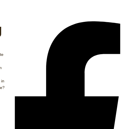
g
te
m
 in
ie?