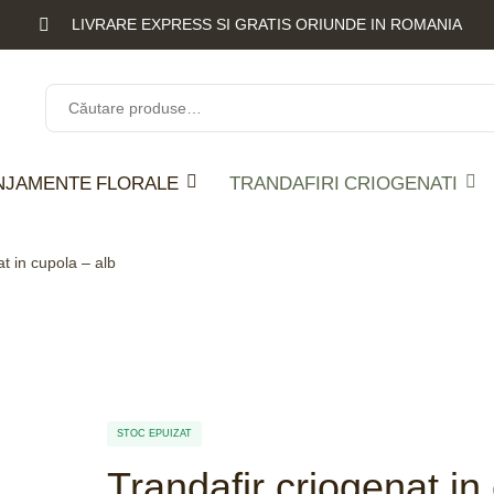
LIVRARE EXPRESS SI GRATIS ORIUNDE IN ROMANIA
NJAMENTE FLORALE
TRANDAFIRI CRIOGENATI
at in cupola – alb
STOC EPUIZAT
Trandafir criogenat in