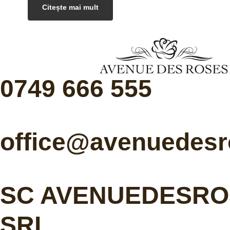
Citește mai mult
0749 666 555
office@avenuedesr
SC AVENUEDESRO
SRL