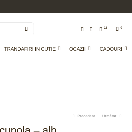
11
0
TRANDAFIRI IN CUTIE
OCAZII
CADOURI
Precedent
Următor
 cupola – alb