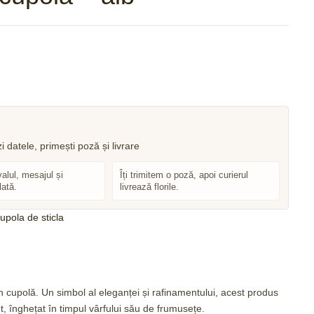
150
150
lei
lei
valul, mesajul și
Îți trimitem o poză, apoi curierul
lată.
livrează florile.
cupola de sticla
 cupolă. Un simbol al eleganței și rafinamentului, acest produs
nt, înghețat în timpul vârfului său de frumusețe.