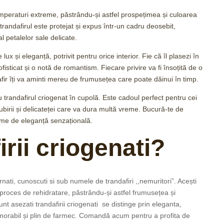
temperaturi extreme, păstrându-și astfel prospețimea și culoarea
trandafirul este protejat și expus într-un cadru deosebit,
l petalelor sale delicate.
x și eleganță, potrivit pentru orice interior. Fie că îl plasezi în
fisticat și o notă de romantism. Fiecare privire va fi însoțită de o
afir îți va aminti mereu de frumusețea care poate dăinui în timp.
 trandafirul criogenat în cupolă. Este cadoul perfect pentru cei
ubirii și delicateței care va dura multă vreme. Bucură-te de
lume de eleganță senzațională.
irii criogenati?
nati, cunoscuti si sub numele de trandafiri ,,nemuritori”. Acești
 proces de rehidratare, păstrându-și astfel frumusețea și
t asezati trandafirii criogenati se distinge prin eleganta,
morabil și plin de farmec. Comandă acum pentru a profita de