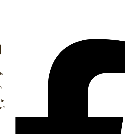
g
te
m
 in
ie?