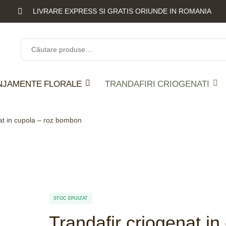
LIVRARE EXPRESS SI GRATIS ORIUNDE IN ROMANIA
NJAMENTE FLORALE
TRANDAFIRI CRIOGENATI
at in cupola – roz bombon
STOC EPUIZAT
Trandafir criogenat i