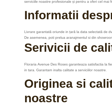
serviciile noastre profesionale și pentru a oferi cel ma
Informatii despr
Livrare g
arantată
oriunde in țară l
a data selectată de dvs
De asemenea, poti prelua aranajmentul si din showroom
Serivicii de cal
Floraria
Avenue Des Roses
garanteaza satisfactia la fi
in tara. Garantam inalta calitate a serviciilor noastre.
Originea si calit
noastre