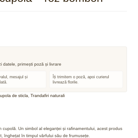
150
lei
415
lei
valul, mesajul și
Îți trimitem o poză, apoi curierul
lată.
livrează florile.
cupola de sticla
,
Trandafiri naturali
 cupolă. Un simbol al eleganței și rafinamentului, acest produs
nt, înghețat în timpul vârfului său de frumusețe.