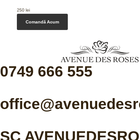
250
lei
Comandă Acum
0749 666 555
office@avenuedesr
SC AVENUEDESRO