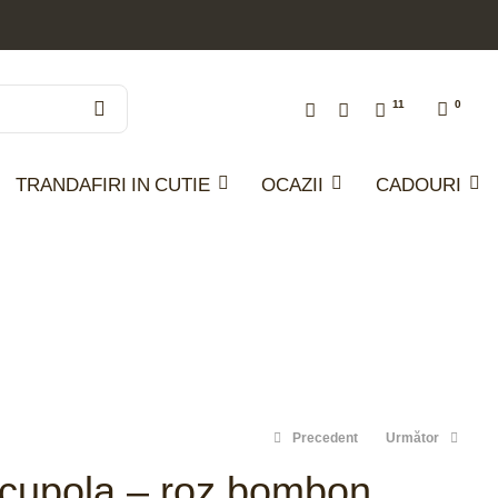
11
0
TRANDAFIRI IN CUTIE
OCAZII
CADOURI
Precedent
Următor
n cupola – roz bombon