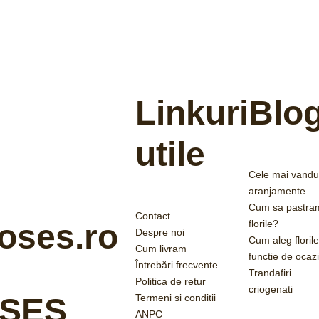
Linkuri
Blo
utile
Cele mai vandu
aranjamente
Cum sa pastra
Contact
florile?
oses.ro
Despre noi
Cum aleg florile
Cum livram
functie de ocaz
Întrebări frecvente
Trandafiri
Politica de retur
criogenati
Termeni si conditii
SES
ANPC