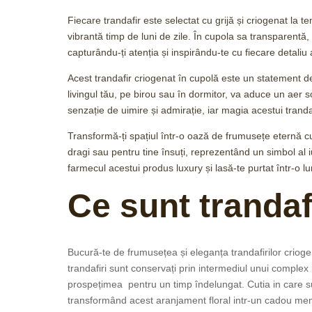
Fiecare trandafir este selectat cu grijă și criogenat la 
vibrantă timp de luni de zile. În cupola sa transparentă, 
capturându-ți atenția și inspirându-te cu fiecare detaliu a
Acest trandafir criogenat în cupolă este un statement de lu
livingul tău, pe birou sau în dormitor, va aduce un aer so
senzație de uimire și admirație, iar magia acestui trand
Transformă-ți spațiul într-o oază de frumusețe eternă cu
dragi sau pentru tine însuți, reprezentând un simbol al i
farmecul acestui produs luxury și lasă-te purtat într-o 
Ce sunt trandaf
Bucură-te de frumusețea și eleganța trandafirilor crioger
trandafiri sunt conservați prin intermediul unui complex
prospețimea pentru un timp îndelungat. Cutia in care sun
transformând acest aranjament floral intr-un cadou me