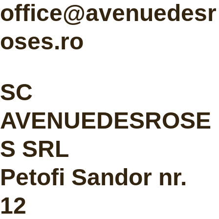
office@avenuedesr
oses.ro
SC
AVENUEDESROSE
S SRL
Petofi Sandor nr.
12