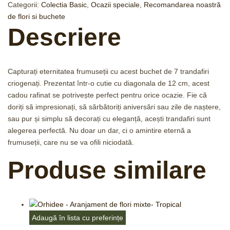
Categorii:
Colectia Basic
,
Ocazii speciale
,
Recomandarea noastră
de flori si buchete
Descriere
Capturați eternitatea frumuseții cu acest buchet de 7 trandafiri
criogenați. Prezentat într-o cutie cu diagonala de 12 cm, acest
cadou rafinat se potrivește perfect pentru orice ocazie. Fie că
doriți să impresionați, să sărbătoriți aniversări sau zile de naștere,
sau pur și simplu să decorați cu eleganță, acești trandafiri sunt
alegerea perfectă. Nu doar un dar, ci o amintire eternă a
frumuseții, care nu se va ofili niciodată.
Produse similare
Adaugă în lista cu preferințe