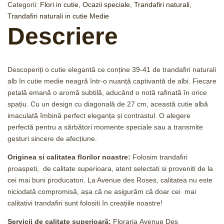
Categorii:
Flori in cutie
,
Ocazii speciale
,
Trandafiri naturali
,
Trandafiri naturali in cutie Medie
Descriere
Descoperiți o cutie elegantă ce conține 39-41 de trandafiri naturali
alb în cutie medie neagră într-o nuanță captivantă de albi. Fiecare
petală emană o aromă subtilă, aducând o notă rafinată în orice
spațiu. Cu un design cu diagonală de 27 cm, această cutie albă
imaculată îmbină perfect eleganța și contrastul. O alegere
perfectă pentru a sărbători momente speciale sau a transmite
gesturi sincere de afecțiune.
Originea si calitatea florilor noastre:
Folosim trandafiri
proaspeti, de calitate superioara, atent selectati si proveniti de la
cei mai buni producatori. La Avenue des Roses, calitatea nu este
niciodată compromisă, așa că ne asigurăm că doar cei mai
calitativi trandafiri sunt folositi în creațiile noastre!
Servicii de calitate superioară:
Floraria
Avenue Des