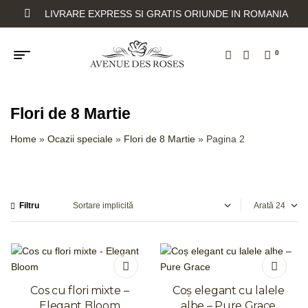
LIVRARE EXPRESS SI GRATIS ORIUNDE IN ROMANIA
0
Flori de 8 Martie
Home
»
Ocazii speciale
»
Flori de 8 Martie
»
Pagina 2
Filtru
Arată
Cos cu flori mixte –
Coș elegant cu lalele
Elegant Bloom
albe – Pure Grace