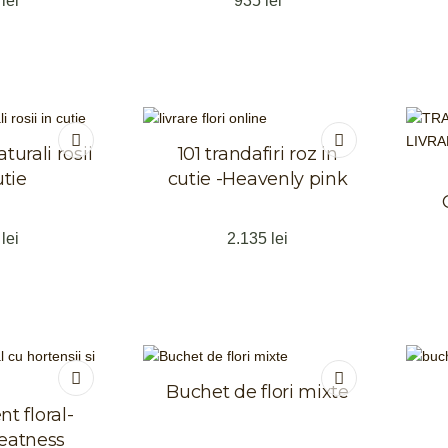
9
lei
935
lei
turali rosii
101 trandafiri roz in
utie
cutie -Heavenly pink
0
lei
2.135
lei
Buchet de flori mixte
t floral-
reatness