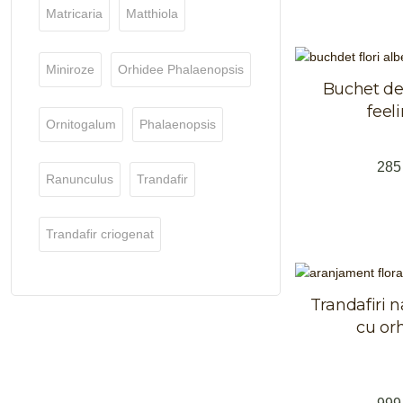
Matricaria
Matthiola
Miniroze
Orhidee Phalaenopsis
Buchet de 
feel
Ornitogalum
Phalaenopsis
28
Ranunculus
Trandafir
Trandafir criogenat
Trandafiri na
cu or