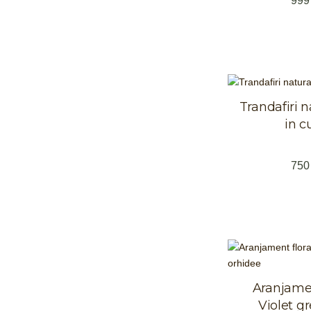
99
Trandafiri na
in c
75
Aranjamen
Violet g