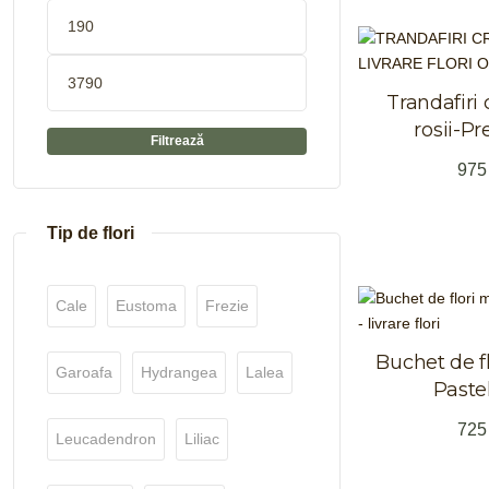
Trandafiri 
rosii-P
Filtrează
97
Tip de flori
Cale
Eustoma
Frezie
Buchet de fl
Garoafa
Hydrangea
Lalea
Pastel
72
Leucadendron
Liliac