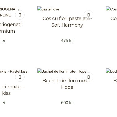
Cos cu flori pastelate-
Co
criogenati
Soft Harmony
remium
5
lei
475
lei
Buchet de flori mixte-
B
ori mixte –
Hope
 kiss
5
lei
600
lei