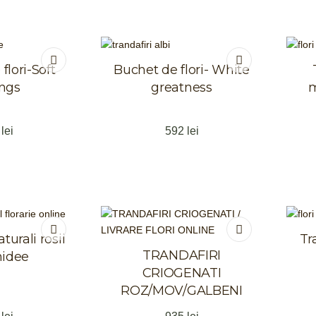
flori-Soft
Buchet de flori- White
ings
greatness
m
5
lei
592
lei
turali rosii
Tr
TRANDAFIRI
hidee
CRIOGENATI
ROZ/MOV/GALBENI