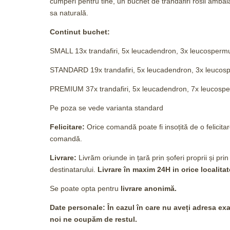
cumperi pentru tine, un buchet de trandafiri rosii ambal
sa naturală.
Continut buchet:
SMALL 13x trandafiri, 5x leucadendron, 3x leucospermum,
STANDARD 19x trandafiri, 5x leucadendron, 3x leucosper
PREMIUM 37x trandafiri, 5x leucadendron, 7x leucosperm
Pe poza se vede varianta standard
Felicitare:
Orice comandă poate fi insoțită de o felici
comandă.
Livrare:
Livrăm oriunde in țară prin șoferi proprii și prin
destinatarului.
Livrare în maxim 24H
in orice localitat
Se poate opta pentru
livrare anonimă.
Date personale: În cazul în care nu aveți adresa exac
noi ne ocupăm de restul.