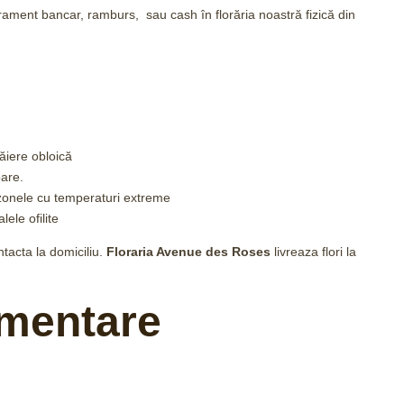
irament bancar, ramburs, sau cash în florăria noastră fizică din
tăiere obloică
are.
zonele cu temperaturi extreme
lele ofilite
tacta la domiciliu.
Floraria Avenue des Roses
livreaza flori la
imentare