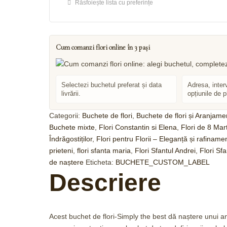
Răsfoiește lista cu preferințe
Cum comanzi flori online în 3 pași
Selectezi buchetul preferat și data
Adresa, inter
livrării.
opțiunile de p
Categorii:
Buchete de flori
,
Buchete de flori și Aranjame
Buchete mixte
,
Flori Constantin si Elena
,
Flori de 8 Mar
Îndrăgostiților
,
Flori pentru Florii – Eleganță și rafinam
prieteni
,
flori sfanta maria
,
Flori Sfantul Andrei
,
Flori Sf
de naștere
Eticheta:
BUCHETE_CUSTOM_LABEL
Descriere
Acest buchet de flori-Simply the best dă naștere unui ans