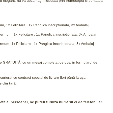
at elegant, nu va dezamăgi niciodată prin frumusețea și puritatea
 1x Felicitare , 1x Panglica inscriptionata, 3x Ambalaj
mum, 1x Felicitare , 1x Panglica inscriptionata, 3x Ambalaj
um, 1x Felicitare , 1x Panglica inscriptionata, 3x Ambalaj
tare GRATUITĂ, cu un mesaj completat de dvs. în formularul de
 curierat cu contract special de livrare flori până la ușa
e din țară.
tă al persoanei, ne puteti furniza numărul ei de telefon, iar