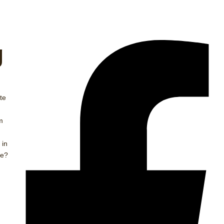
g
te
m
 in
ie?