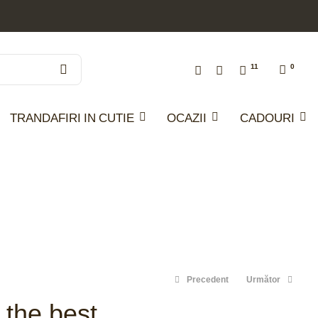
11
0
TRANDAFIRI IN CUTIE
OCAZII
CADOURI
Precedent
Următor
 the best
487
lei