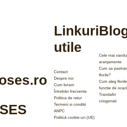
Linkuri
Blo
utile
Cele mai vandu
aranjamente
Cum sa pastra
Contact
florile?
oses.ro
Despre noi
Cum aleg florile
Cum livram
functie de ocaz
Întrebări frecvente
Trandafiri
Politica de retur
criogenati
Termeni si conditii
SES
ANPC
Politică cookie-uri (UE)