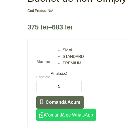
Cod Produs:
N/A
375
lei
–
683
lei
SMALL
STANDARD
Marime
PREMIUM
Anulează
Cantitate
Comandă Acum
Comandă pe WhatsApp