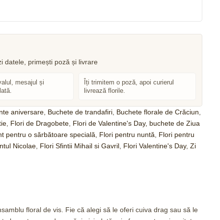
valul, mesajul și
Îți trimitem o poză, apoi curierul
lată.
livrează florile.
nte aniversare
,
Buchete de trandafiri
,
Buchete florale de Crăciun
,
tie
,
Flori de Dragobete
,
Flori de Valentine's Day, buchete de Ziua
ent pentru o sărbătoare specială
,
Flori pentru nuntă
,
Flori pentru
antul Nicolae
,
Flori Sfintii Mihail si Gavril
,
Flori Valentine's Day
,
Zi
amblu floral de vis. Fie că alegi să le oferi cuiva drag sau să le