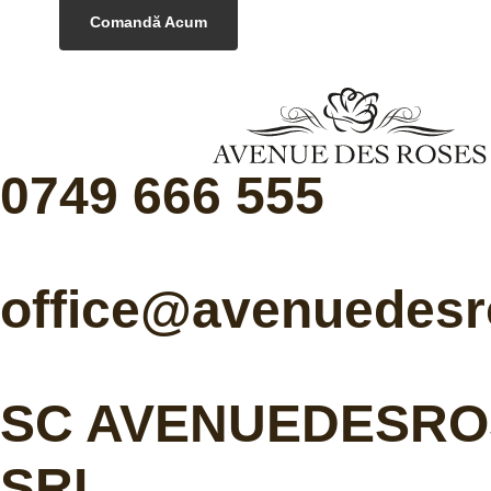
Comandă Acum
0749 666 555
office@avenuedesr
SC AVENUEDESRO
SRL