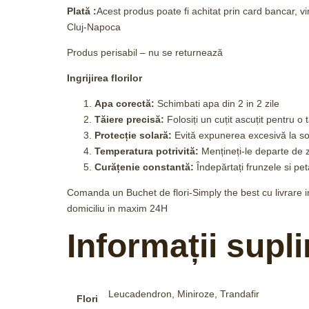
Plată :
Acest produs poate fi achitat prin card bancar, v
Cluj-Napoca
Produs perisabil – nu se returnează
Ingrijirea florilor
Apa corectă:
Schimbati apa din 2 in 2 zile
Tăiere precisă:
Folosiți un cuțit ascuțit pentru o 
Protecție solară:
Evită expunerea excesivă la so
Temperatura potrivită:
Mențineți-le departe de 
Curățenie constantă:
Îndepărtați frunzele si peta
Comanda un Buchet de flori-Simply the best cu livrare in
domiciliu in maxim 24H
Informații supl
Leucadendron, Miniroze, Trandafir
Flori