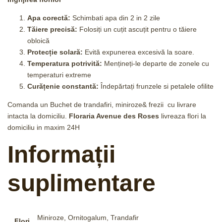
Apa corectă:
Schimbati apa din 2 in 2 zile
Tăiere precisă:
Folosiți un cuțit ascuțit pentru o tăiere
obloică
Protecție solară:
Evită expunerea excesivă la soare.
Temperatura potrivită:
Mențineți-le departe de zonele cu
temperaturi extreme
Curățenie constantă:
Îndepărtați frunzele si petalele ofilite
Comanda un Buchet de trandafiri, miniroze& frezii cu livrare
intacta la domiciliu.
Floraria Avenue des Roses
livreaza flori la
domiciliu in maxim 24H
Informații
suplimentare
Miniroze, Ornitogalum, Trandafir
Flori