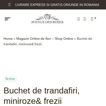
LIVRARE EXPRESS SI GRATIS ORIUNDE IN ROMANIA
0
Home
»
Magazin Online de flori – Shop Online
»
Buchet de
trandafiri, miniroze& frezii
ÎN STOC
Buchet de trandafiri,
miniroze& frezii