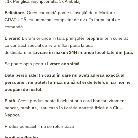
, 1x Panglica inscriptionata, 3x Ambalaj
Felicitare:
Orice comandă poate fi insoțită de o felicitare
GRATUITĂ, cu un mesaj completat de dvs. în formularul de
comandă.
Livrare:
Livrăm oriunde in țară prin șoferi proprii și prin curierat
cu contract special de livrare flori până la ușa
destinatarului.
Livrare în maxim 24H
in orice localitate din țară.
Se poate opta pentru
livrare anonimă.
Date personale: În cazul în care nu aveți adresa exactă al
persoanei, ne puteti furniza numărul ei de telefon, iar noi ne
ocupăm de restul.
Plată :
Acest produs poate fi achitat prin card bancar, virament
bancar, ramburs, sau cash în florăria noastră fizică din Cluj-
Napoca
Produs perisabil – nu se returnează
Ingrijirea florilor