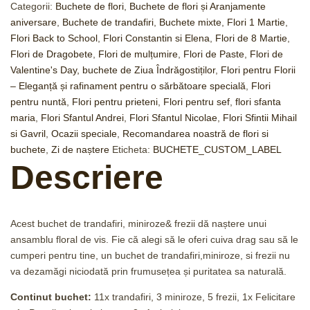
Categorii:
Buchete de flori
,
Buchete de flori și Aranjamente
aniversare
,
Buchete de trandafiri
,
Buchete mixte
,
Flori 1 Martie
,
Flori Back to School
,
Flori Constantin si Elena
,
Flori de 8 Martie
,
Flori de Dragobete
,
Flori de mulțumire
,
Flori de Paste
,
Flori de
Valentine's Day, buchete de Ziua Îndrăgostiților
,
Flori pentru Florii
– Eleganță și rafinament pentru o sărbătoare specială
,
Flori
pentru nuntă
,
Flori pentru prieteni
,
Flori pentru sef
,
flori sfanta
maria
,
Flori Sfantul Andrei
,
Flori Sfantul Nicolae
,
Flori Sfintii Mihail
si Gavril
,
Ocazii speciale
,
Recomandarea noastră de flori si
buchete
,
Zi de naștere
Eticheta:
BUCHETE_CUSTOM_LABEL
Descriere
Acest buchet de trandafiri, miniroze& frezii dă naștere unui
ansamblu floral de vis. Fie că alegi să le oferi cuiva drag sau să le
cumperi pentru tine, un buchet de trandafiri,miniroze, si frezii nu
va dezamăgi niciodată prin frumusețea și puritatea sa naturală.
Continut buchet:
11x trandafiri, 3 miniroze, 5 frezii, 1x Felicitare