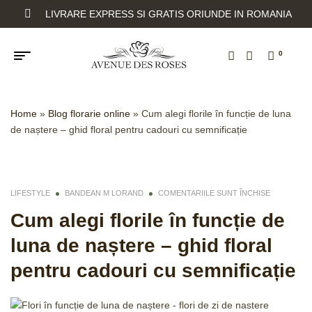
LIVRARE EXPRESS SI GRATIS ORIUNDE IN ROMANIA
0
Home
»
Blog florarie online
»
Cum alegi florile în funcție de luna
de naștere – ghid floral pentru cadouri cu semnificație
LIFESTYLE
BANDEAN M LORAND
COMENTARIILE SUNT ÎNCHISE
Cum alegi florile în funcție de
luna de naștere – ghid floral
pentru cadouri cu semnificație