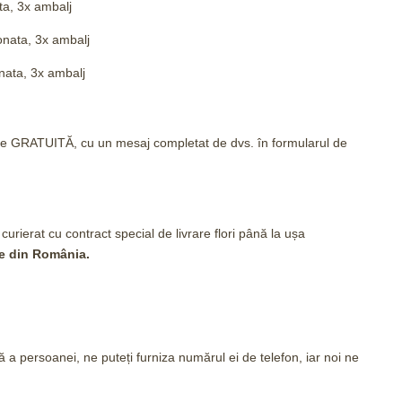
ata, 3x ambalj
ionata, 3x ambalj
onata, 3x ambalj
tare GRATUITĂ, cu un mesaj completat de dvs. în formularul de
 curierat cu contract special de livrare flori până la ușa
ate din România.
 a persoanei, ne puteți furniza numărul ei de telefon, iar noi ne