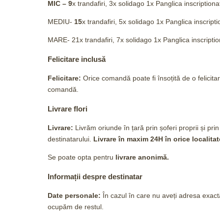
MIC – 9
x trandafiri, 3x solidago 1x Panglica inscription
MEDIU-
15
x trandafiri, 5x solidago 1x Panglica inscript
MARE- 21x trandafiri, 7x solidago 1x Panglica inscripti
Felicitare inclusă
Felicitare:
Orice comandă poate fi însoțită de o felici
comandă.
Livrare flori
Livrare:
Livrăm oriunde în țară prin șoferi proprii și prin
destinatarului.
Livrare în maxim 24H
în orice localit
Se poate opta pentru
livrare anonimă.
Informații despre destinatar
Date personale:
În cazul în care nu aveți adresa exactă
ocupăm de restul.