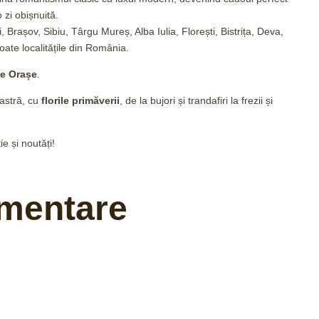
 zi obișnuită.
rașov, Sibiu, Târgu Mureș, Alba Iulia, Florești, Bistrița, Deva,
ate localitățile din România.
te Orașe
.
astră, cu
florile primăverii
, de la bujori și trandafiri la frezii și
ie și noutăți!
imentare