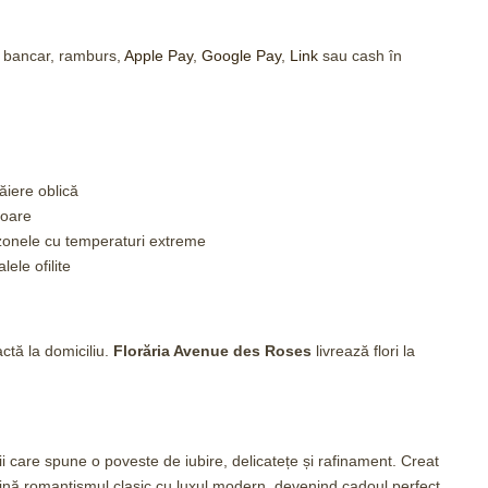
t bancar, ramburs,
Apple Pay
,
Google Pay
,
Link
sau cash în
tăiere oblică
soare
zonele cu temperaturi extreme
lele ofilite
ctă la domiciliu.
Florăria Avenue des Roses
livrează flori la
zii care spune o poveste de iubire, delicatețe și rafinament. Creat
nă romantismul clasic cu luxul modern, devenind cadoul perfect