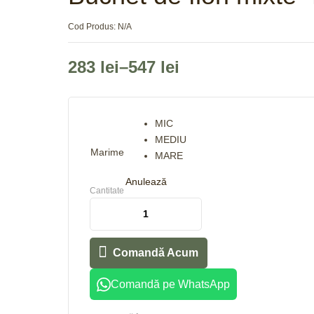
Cod Produs:
N/A
283
lei
–
547
lei
MIC
MEDIU
Marime
MARE
Anulează
Cantitate
Comandă Acum
Comandă pe WhatsApp