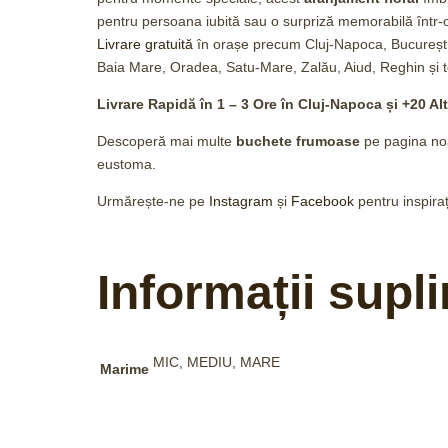
pentru persoana iubită sau o surpriză memorabilă într-o
Livrare gratuită
în orașe precum Cluj-Napoca, București, B
Baia Mare, Oradea, Satu-Mare, Zalău, Aiud, Reghin și to
Livrare Rapidă în 1 – 3 Ore în Cluj-Napoca și +20 Al
Descoperă mai multe
buchete frumoase
pe pagina no
eustoma.
Urmărește-ne pe
Instagram
și
Facebook
pentru inspiraț
Informații supl
MIC, MEDIU, MARE
Marime