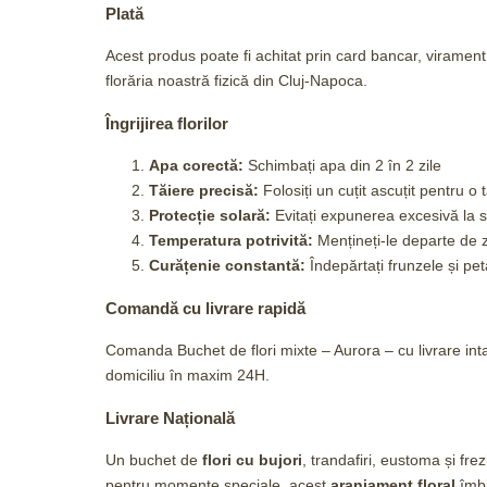
Plată
Acest produs poate fi achitat prin card bancar, viramen
florăria noastră fizică din Cluj-Napoca.
Îngrijirea florilor
Apa corectă:
Schimbați apa din 2 în 2 zile
Tăiere precisă:
Folosiți un cuțit ascuțit pentru o 
Protecție solară:
Evitați expunerea excesivă la 
Temperatura potrivită:
Mențineți-le departe de 
Curățenie constantă:
Îndepărtați frunzele și peta
Comandă cu livrare rapidă
Comanda Buchet de flori mixte – Aurora – cu livrare inta
domiciliu în maxim 24H.
Livrare Națională
Un buchet de
flori cu bujori
, trandafiri, eustoma și fre
pentru momente speciale, acest
aranjament floral
îmbi