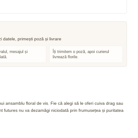
valul, mesajul și
Îți trimitem o poză, apoi curierul
lată.
livrează florile.
ui ansamblu floral de vis. Fie că alegi să le oferi cuiva drag sau
ght futures nu va dezamăgi niciodată prin frumusețea și puritatea