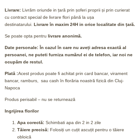
Livrare:
Livrăm oriunde in țară prin șoferi proprii și prin curierat
cu contract special de livrare flori până la ușa
destinatarului.
Livrare în maxim 24H
in orice localitate din țară.
Se poate opta pentru
livrare anonimă.
Date personale: În cazul în care nu aveți adresa exactă al
persoanei, ne puteti furniza numărul ei de telefon, iar noi ne
ocupăm de restul.
Plată :
Acest produs poate fi achitat prin card bancar, virament
bancar, ramburs, sau cash în florăria noastră fizică din Cluj-
Napoca
Produs perisabil – nu se returnează
Ingrijirea florilor
Apa corectă:
Schimbati apa din 2 in 2 zile
Tăiere precisă:
Folosiți un cuțit ascuțit pentru o tăiere
obloică