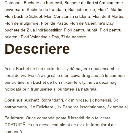
Categorii:
Buchete cu hortensii
,
Buchete de flori și Aranjamente
aniversare
,
Buchete de trandafiri
,
Buchete mixte
,
Flori 1 Martie
,
Flori Back to School
,
Flori Constantin si Elena
,
Flori de 8 Martie
,
Flori de mulțumire
,
Flori de Paste
,
Flori de Valentine's Day,
buchete de Ziua Îndrăgostiților
,
Flori pentru nuntă
,
Flori pentru
prieteni
,
Flori Valentine's Day
,
Zi de naștere
Descriere
Acest Buchet de flori mixte- felicity dă naștere unui ansamblu
floral de vis. Fie că alegi să le oferi cuiva drag sau să le cumperi
pentru tine, un Buchet de flori mixte- felicity, nu va dezamăgi
niciodată prin frumusețea și puritatea sa naturală.
Continut buchet: 5x
trandafiri, 4x miniroze, 1x hortensii, 3x
astroemeria, 1x Felicitare , 1x Panglica inscriptionata, 3x Ambalaj
Felicitare:
Orice comandă poate fi insoțită de o felicitare
GRATUITĂ, cu un mesaj completat de dvs. în formularul de
comandă.