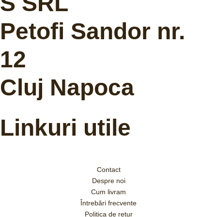
S SRL
Petofi Sandor nr.
12
Cluj Napoca
Linkuri utile
Contact
Despre noi
Cum livram
Întrebări frecvente
Politica de retur