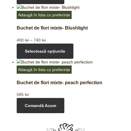
Adaugă în lista cu preferințe
Buchet de flori mixte- Blushlight
400
lei
–
740
lei
Selectează opțiunile
Adaugă în lista cu preferințe
Buchet de flori mixte- peach perfection
585
lei
Comandă Acum