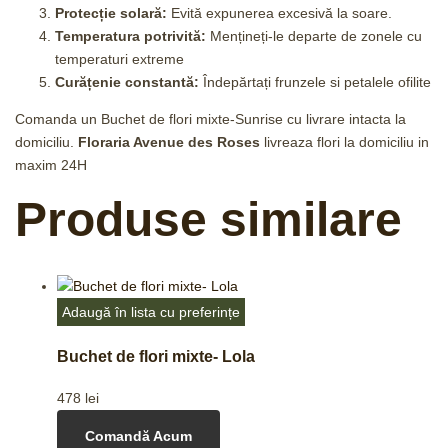
Protecție solară:
Evită expunerea excesivă la soare.
Temperatura potrivită:
Mențineți-le departe de zonele cu
temperaturi extreme
Curățenie constantă:
Îndepărtați frunzele si petalele ofilite
Comanda un Buchet de flori mixte-Sunrise cu livrare intacta la
domiciliu.
Floraria Avenue des Roses
livreaza flori la domiciliu in
maxim 24H
Produse similare
Adaugă în lista cu preferințe
Buchet de flori mixte- Lola
478
lei
Comandă Acum