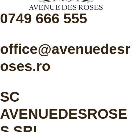
0749 666 555
office@avenuedesr
oses.ro
SC
AVENUEDESROSE
S SRL