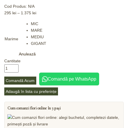
Cod Produs:
N/A
295
lei
–
1.375
lei
MIC
MARE
MEDIU
Marime
GIGANT
Anulează
Cantitate
Comandă pe WhatsApp
Comandă Acum
Adaugă în lista cu preferințe
Cum comanzi flori online în 3 pași