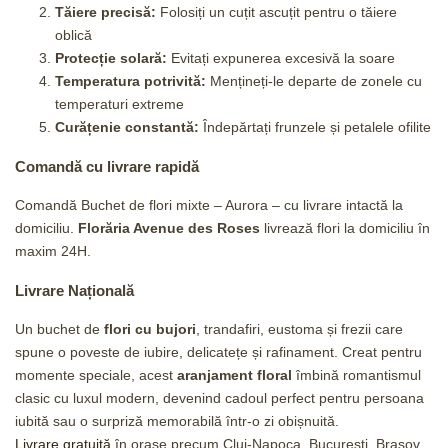
Tăiere precisă:
Folosiți un cuțit ascuțit pentru o tăiere
oblică
Protecție solară:
Evitați expunerea excesivă la soare
Temperatura potrivită:
Mențineți-le departe de zonele cu
temperaturi extreme
Curățenie constantă:
Îndepărtați frunzele și petalele ofilite
Comandă cu livrare rapidă
Comandă Buchet de flori mixte – Aurora – cu livrare intactă la
domiciliu.
Florăria Avenue des Roses
livrează flori la domiciliu în
maxim 24H.
Livrare Națională
Un buchet de
flori cu bujori
, trandafiri, eustoma și frezii care
spune o poveste de iubire, delicatețe și rafinament. Creat pentru
momente speciale, acest
aranjament floral
îmbină romantismul
clasic cu luxul modern, devenind cadoul perfect pentru persoana
iubită sau o surpriză memorabilă într-o zi obișnuită.
Livrare gratuită
în orașe precum Cluj-Napoca, București, Brașov,