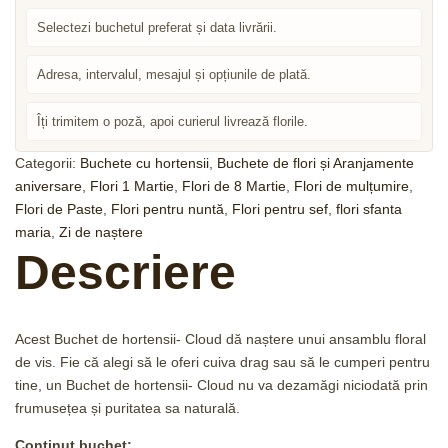
Selectezi buchetul preferat și data livrării.
Adresa, intervalul, mesajul și opțiunile de plată.
Îți trimitem o poză, apoi curierul livrează florile.
Categorii:
Buchete cu hortensii
,
Buchete de flori și Aranjamente
aniversare
,
Flori 1 Martie
,
Flori de 8 Martie
,
Flori de mulțumire
,
Flori de Paste
,
Flori pentru nuntă
,
Flori pentru sef
,
flori sfanta
maria
,
Zi de naștere
Descriere
Acest Buchet de hortensii- Cloud dă naștere unui ansamblu floral
de vis. Fie că alegi să le oferi cuiva drag sau să le cumperi pentru
tine, un Buchet de hortensii- Cloud nu va dezamăgi niciodată prin
frumusețea și puritatea sa naturală.
Conținut buchet: