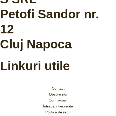
Petofi Sandor nr.
12
Cluj Napoca
Linkuri utile
Contact
Despre noi
Cum livram
Întrebări frecvente
Politica de retur