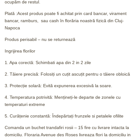
ocupăm de restul.
Plată :Acest produs poate fi achitat prin card bancar, virament
bancar, ramburs, sau cash în florăria noastră fizică din Cluj-
Napoca
Produs perisabil – nu se returnează
Ingrijirea florilor
1. Apa corectă: Schimbati apa din 2 in 2 zile
2. Tăiere precisă: Folosiți un cuțit ascuțit pentru o tăiere obloică
3. Protecție solară: Evită expunerea excesivă la soare.
4. Temperatura potrivită: Mențineți-le departe de zonele cu
temperaturi extreme
5. Curățenie constantă: Îndepărtați frunzele si petalele ofilite
Comanda un buchet trandafiri rosii – 15 fire cu livrare intacta la
domiciliu. Floraria Avenue des Roses livreaza flori la domiciliu in