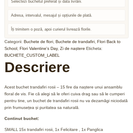
Selectezi buchetul preferat și data livrării.
Adresa, intervalul, mesajul și opțiunile de plată.
Îți trimitem o poză, apoi curierul livrează florile.
Categorii:
Buchete de flori
,
Buchete de trandafiri
,
Flori Back to
School
,
Flori Valentine's Day
,
Zi de naștere
Eticheta:
BUCHETE_CUSTOM_LABEL
Descriere
Acest buchet trandafiri rosii – 15 fire da naștere unui ansamblu
floral de vis. Fie că alegi să le oferi cuiva drag sau să le cumperi
pentru tine, un buchet de trandafiri rosii nu va dezamăgi niciodată
prin frumusețea și puritatea sa naturală.
Continut buchet:
SMALL 15x trandafiri rosii, 1x Felicitare , 1x Panglica