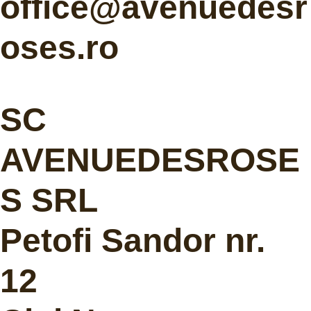
office@avenuedesr
oses.ro
SC
AVENUEDESROSE
S SRL
Petofi Sandor nr.
12