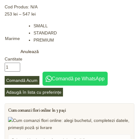
Cod Produs:
N/A
253
lei
–
547
lei
SMALL
STANDARD
Marime
PREMIUM
Anulează
Cantitate
Comandă pe WhatsApp
Comandă Acum
Adaugă în lista cu preferințe
Cum comanzi flori online în 3 pași