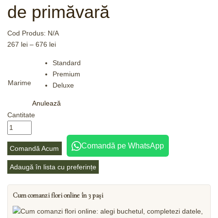
de primăvară
Cod Produs:
N/A
267
lei
–
676
lei
Standard
Premium
Marime
Deluxe
Anulează
Cantitate
Comandă pe WhatsApp
Comandă Acum
Adaugă în lista cu preferințe
Cum comanzi flori online în 3 pași