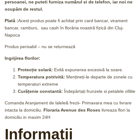
persoanei, ne puteti furniza numărul ei de telefon, iar noi ne
ocupăm de restul.
Plată :
Acest produs poate fi achitat prin card bancar, virament
bancar, ramburs, sau cash în florăria noastră fizică din Cluj-
Napoca
Produs perisabil – nu se returnează
Ingrijirea florilor:
Protecție solară:
Evită expunerea excesivă la soare.
Temperatura potrivită:
Mențineți-le departe de zonele cu
temperaturi extreme
Curățenie constantă:
Îndepărtați frunzele si petalele ofilite
Comanda Aranjament de lalele& frezii- Primavara mea cu livrare
intacta la domiciliu.
Floraria Avenue des Roses
livreaza flori la
domiciliu in maxim 24H
Informații