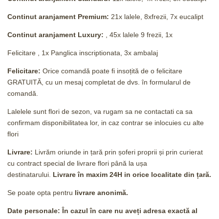
Continut aranjament Premium:
21x lalele, 8xfrezii, 7x eucalipt
Continut aranjament Luxury:
, 45x lalele 9 frezii, 1x
Felicitare , 1x Panglica inscriptionata, 3x ambalaj
Felicitare:
Orice comandă poate fi insoțită de o felicitare
GRATUITĂ, cu un mesaj completat de dvs. în formularul de
comandă.
Lalelele sunt flori de sezon, va rugam sa ne contactati ca sa
confirmam disponibilitatea lor, in caz contrar se inlocuies cu alte
flori
Livrare:
Livrăm oriunde in țară prin șoferi proprii și prin curierat
cu contract special de livrare flori până la ușa
destinatarului.
Livrare în maxim 24H
in orice localitate din țară.
Se poate opta pentru
livrare anonimă.
Date personale: În cazul în care nu aveți adresa exactă al