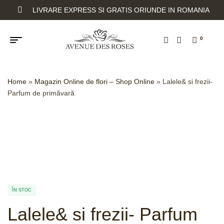
LIVRARE EXPRESS SI GRATIS ORIUNDE IN ROMANIA
0
Home
»
Magazin Online de flori – Shop Online
»
Lalele& si frezii-
Parfum de primăvară
ÎN STOC
Lalele& si frezii- Parfum