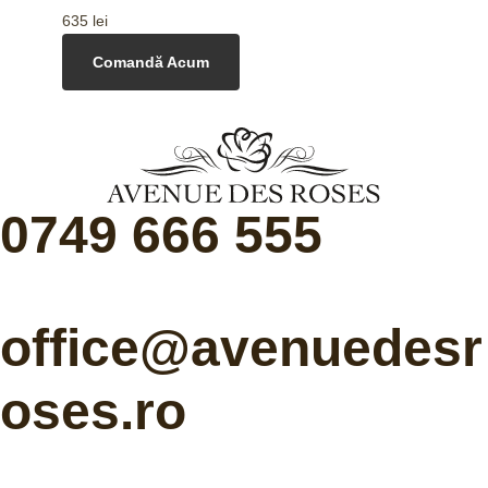
635
lei
Comandă Acum
0749 666 555
office@avenuedesr
oses.ro