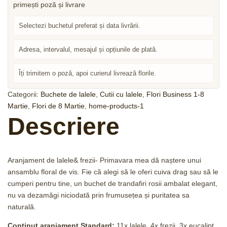
Selectezi buchetul preferat și data livrării.
Adresa, intervalul, mesajul și opțiunile de plată.
Îți trimitem o poză, apoi curierul livrează florile.
Categorii:
Buchete de lalele
,
Cutii cu lalele
,
Flori Business 1-8
Martie
,
Flori de 8 Martie
,
home-products-1
Descriere
Aranjament de lalele& frezii- Primavara mea dă naștere unui
ansamblu floral de vis. Fie că alegi să le oferi cuiva drag sau să le
cumperi pentru tine, un buchet de trandafiri rosii ambalat elegant,
nu va dezamăgi niciodată prin frumusețea și puritatea sa
naturală.
Continut
aranjament
Standard:
11x lalele, 4x frezii, 3x eucalipt